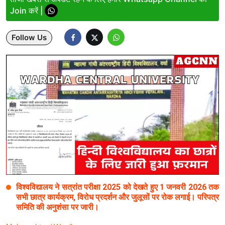
Join करें |
Lifestyle
Follow Us
Health
Development
Career
Literature
Tour & Travel
History Speaks
About Us
विश्वविद्यालय ने सत्रांत परीक्षा 2025 को देखते हुए 1 जनवरी 2026 तक
Contact Us
सभी छात्र कार्यक्रम, विरोध प्रदर्शन और जुलूसों पर रोक लगाई। परिपत्र
समिति की अनुशंसा पर जारी।