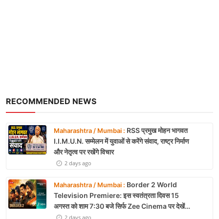
Lifestyle
Health
Development
Career
RECOMMENDED NEWS
Literature
Tour & Travel
RSS प्रमुख मोहन भागवत
Maharashtra / Mumbai :
I.I.M.U.N. सम्मेलन में युवाओं से करेंगे संवाद, राष्ट्र निर्माण
History Speaks
और नेतृत्व पर रखेंगे विचार
2 days ago
About Us
Border 2 World
Maharashtra / Mumbai :
Contact Us
Television Premiere: इस स्वतंत्रता दिवस 15
अगस्त को शाम 7:30 बजे सिर्फ Zee Cinema पर देखें
बॉर्डर 2
2 days ago