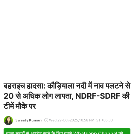
Entertainment
Women
X Education
Article
Religion
Interview
Business
बहराइच हादसा: कौड़ियाला नदी में नाव पलटने से
20 से अधिक लोग लापता, NDRF-SDRF की
Relationship
टीमें मौके पर
Education
Defence & Security
Sweety Kumari
Wed 29-Oct-2025,10:58 PM IST +05:30
Environment
ताजा खबरों से अपडेट रहने के लिए हमारे Whatsapp Channel को