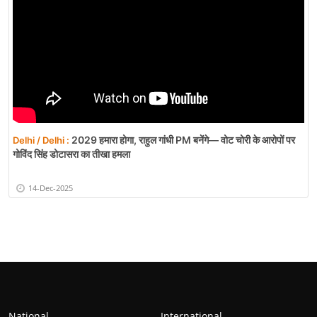
2029 हमारा होगा, राहुल गांधी PM बनेंगे— वोट चोरी के आरोपों पर
Delhi / Delhi :
गोविंद सिंह डोटासरा का तीखा हमला
14-Dec-2025
National
International