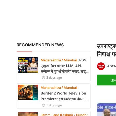
National Handloo Day: पी
X Education
Article
Religion
Interview
RECOMMENDED NEWS
उपराष्ट्
Business
निष्पक्ष
RSS
Maharashtra / Mumbai :
Relationship
प्रमुख मोहन भागवत I.I.M.U.N.
AGCN
सम्मेलन में युवाओं से करेंगे संवाद, राष्ट्र
Education
निर्माण और नेतृत्व पर रखेंगे विचार
2 days ago
ताज
Defence & Security
Maharashtra / Mumbai :
Border 2 World Television
Environment
Premiere: इस स्वतंत्रता दिवस 15
अगस्त को शाम 7:30 बजे सिर्फ Zee
2 days ago
Lifestyle
Cinema पर देखें बॉर्डर 2
Jammu and Kashmir / Punch :