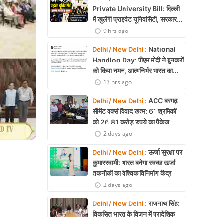
Private University Bill: दिल्ली
में खुलेंगी प्राइवेट यूनिवर्सिटी, सरकार
लाएगी नया कानून
9 hrs ago
National
Delhi / New Delhi :
Handloo Day: पीएम मोदी ने बुनकरों
को किया नमन, आत्मनिर्भर भारत का
बताया मजबूत आधार
13 hrs ago
ACC बरगढ़
Delhi / New Delhi :
सीमेंट वर्क्स विवाद खत्म: 61 श्रमिकों
को 26.81 करोड़ रुपये का पैकेज,
समझौते पर मुहर
2 days ago
ऊर्जा सुरक्षा पर
Delhi / New Delhi :
कुमारस्वामी: भारत बनेगा स्वच्छ ऊर्जा
तकनीकों का वैश्विक विनिर्माण केंद्र
2 days ago
राजनाथ सिंह:
Delhi / New Delhi :
विकसित भारत के विजन में प्रादेशिक