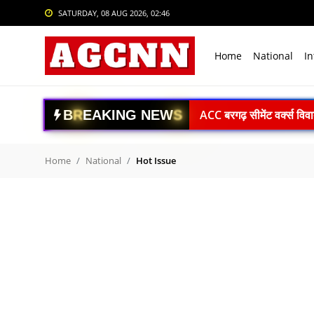
SATURDAY, 08 AUG 2026, 02:46
Login
Register
Home
National
In
Home
National
B
R
E
A
K
I
N
G
N
E
W
S
ACC बरगढ़ सीमेंट वर्क्स विव
International
ऊर्जा सुरक्षा पर कुमारस्वामी:
Crime
राजनाथ सिंह: विकसित भारत क
Home
National
Hot Issue
Gaganyaan Mission: 2026 
Sports
Book Review: ‘The Last S
Tech & Auto
Agni-4 Missile Test: भारत
Social Media Trends
RSS प्रमुख मोहन भागवत I.I.M.U
अंबेडकरनगर में सीएम योगी क
Entertainment
Uttrakhand Accident: पौड़ी
Women
Delhi Private University Bi