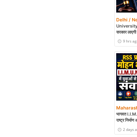
Delhi / N
University Bil
सरकार लाएगी 
9 hrs a
Maharash
भागवत I.I.M.U.
राष्ट्र निर्माण
2 days 