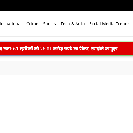
ternational
Crime
Sports
Tech & Auto
Social Media Trends
ाद खत्म: 61 श्रमिकों को 26.81 करोड़ रुपये का पैकेज, समझौते पर मुहर
 भारत बनेगा स्वच्छ ऊर्जा तकनीकों का वैश्विक विनिर्माण केंद्र
े विजन में प्रादेशिक सेना की अहम भूमिका, 10 करोड़ पौधे लगाने का रिकॉर्ड
में पहला मानवरहित मिशन, 2027 तक अंतरिक्ष में जाएगा पहला भारतीय दल
ignature’— प्रेम, त्याग और अधूरी मोहब्बत की भावनात्मक कहानी
 ने 4000 किमी रेंज वाली परमाणु सक्षम अग्नि-4 बैलिस्टिक मिसाइल का सफल प
.N. सम्मेलन में युवाओं से करेंगे संवाद, राष्ट्र निर्माण और नेतृत्व पर रखेंगे विच
ा सपा पर हमला, बोले- विपक्ष ने विकास और अनुपूरक बजट पर रोकी चर्चा
-देवप्रयाग मार्ग पर बोलेरो 250 मीटर खाई में गिरी, 5 लोगों की मौत
ll: दिल्ली में खुलेंगी प्राइवेट यूनिवर्सिटी, सरकार लाएगी नया कानून