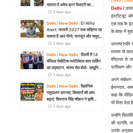
Delhi / Delh
सातारा में अवैध ड्रग फैक्ट्री का
Delhi /
उपराष
भंडाफोड़, अल्प्राजोलम और डायजेपाम
3 days ago
इंस्टीट्यूट ऑ
जब्त
El Niño
Delhi / New Delhi :
एक माह के इं
Alert: फरवरी 2027 तक सक्रिय रह
के क्षेत्र में
सकता है अल नीनो, मानसून और समुद्री
पारिस्थितिकी पर असर की आशंका
3 days ago
उपराष्ट्रपति 
माध्यम से छात
दिल्ली में 14
Delhi / New Delhi :
शीघ्रता से ला
मंजिला रोबोटिक मल्टीलेवल कार पार्किंग
प्रशिक्षण और 
का उद्घाटन, संजय सेठ बोले- आधुनिक
तकनीक से मिलेगी बड़ी राहत
3 days ago
अपने संबोधन म
वैज्ञानिक
Delhi / New Delhi :
ईमानदार, सामा
पशुपालन अपनाएं, किसानों की आय
कहा कि मीडिय
बढ़ाएं: शिवराज सिंह चौहान ने कृषि
भी दिशा देता ह
विश्वविद्यालयों से नियमित प्रशिक्षण का
3 days ago
किया आह्वान
उन्होंने विद्य
की प्रगति, उप
उनके अनुसार,