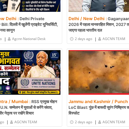
ew Delhi :
Delhi / New Delhi :
Delhi Private
Gaganyaan
l: दिल्ली में खुलेंगी प्राइवेट यूनिवर्सिटी,
2026 में पहला मानवरहित मिशन, 2027 तक अ
नया कानून
जाएगा पहला भारतीय दल
|
|
go
Agcnn National Desk
2 days ago
AGCNN TEAM
tra / Mumbai :
Jammu and Kashmir / Punch 
RSS प्रमुख मोहन
N. सम्मेलन में युवाओं से करेंगे संवाद,
LoC Blast: पुंछ में बारूदी सुरंग निष्क्रिय
 और नेतृत्व पर रखेंगे विचार
विस्फोट
|
|
ago
AGCNN TEAM
2 days ago
AGCNN TEAM