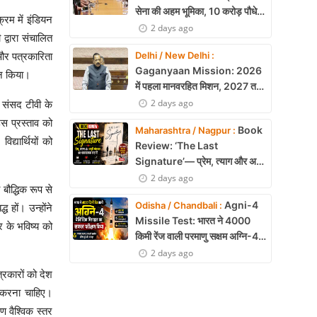
सेना की अहम भूमिका, 10 करोड़ पौधे
्रम में इंडियन
लगाने का रिकॉर्ड
2 days ago
द्वारा संचालित
Delhi / New Delhi :
और पत्रकारिता
Gaganyaan Mission: 2026
वान किया।
में पहला मानवरहित मिशन, 2027 तक
अंतरिक्ष में जाएगा पहला भारतीय दल
2 days ago
े संसद टीवी के
उस प्रस्ताव को
Book
Maharashtra / Nagpur :
द्यार्थियों को
Review: ‘The Last
Signature’— प्रेम, त्याग और अधूरी
मोहब्बत की भावनात्मक कहानी
2 days ago
बौद्धिक रूप से
Agni-4
Odisha / Chandbali :
 हों। उन्होंने
Missile Test: भारत ने 4000
 के भविष्य को
किमी रेंज वाली परमाणु सक्षम अग्नि-4
बैलिस्टिक मिसाइल का सफल परीक्षण,
2 days ago
बढ़ी सामरिक ताकत
त्रकारों को देश
ुत करना चाहिए।
 वैश्विक स्तर