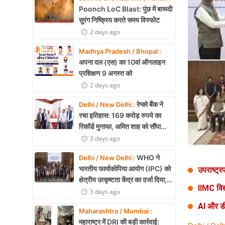
Health
Poonch LoC Blast: पुंछ में बारूदी
सुरंग निष्क्रिय करते समय विस्फोट
Development
2 days ago
Career
Madhya Pradesh / Bhopal :
अपना दल (एस) का 10वां ऑनलाइन
Literature
प्रशिक्षण 9 अगस्त को
2 days ago
Tour & Travel
रेप्को बैंक ने
Delhi / New Delhi :
History Speaks
रचा इतिहास: 169 करोड़ रुपये का
रिकॉर्ड मुनाफा, अमित शाह को सौंपा
About Us
22.90 करोड़ का लाभांश
3 days ago
Contact Us
WHO ने
Delhi / New Delhi :
भारतीय फार्माकोपिया आयोग (IPC) को
उपराष्ट्र
क्षेत्रीय उत्कृष्टता केंद्र का दर्जा दिया,
IIMC विद
दक्षिण-पूर्व एशिया में भारत की बड़ी
3 days ago
उपलब्धि
AI और डी
Maharashtra / Mumbai :
महाराष्ट्र में DRI की बड़ी कार्रवाई: