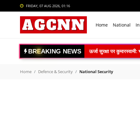
FRIDAY, 07 AUG 2026, 01:16
Login
Register
Home
National
In
Home
National
B
R
E
A
K
I
N
G
N
E
W
S
ऊर्जा सुरक्षा पर कुमारस्वामी:
International
राजनाथ सिंह: विकसित भारत क
Crime
Gaganyaan Mission: 2026 
Home
Defence & Security
National Security
Book Review: ‘The Last S
Sports
Agni-4 Missile Test: भारत
Tech & Auto
RSS प्रमुख मोहन भागवत I.I.M.U
Social Media Trends
Border 2 World Televisio
Poonch LoC Blast: पुंछ में
Entertainment
अपना दल (एस) का 10वां ऑन
Women
रेप्को बैंक ने रचा इतिहास: 