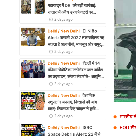
Health
महाराष्ट्र में DRI की बड़ी कार्रवाई:
सातारा में अवैध ड्रग फैक्ट्री का
Development
भंडाफोड़, अल्प्राजोलम और डायजेपाम
2 days ago
जब्त
Career
El Niño
Delhi / New Delhi :
Alert: फरवरी 2027 तक सक्रिय रह
Literature
सकता है अल नीनो, मानसून और समुद्री
पारिस्थितिकी पर असर की आशंका
2 days ago
Tour & Travel
दिल्ली में 14
Delhi / New Delhi :
History Speaks
मंजिला रोबोटिक मल्टीलेवल कार पार्किंग
का उद्घाटन, संजय सेठ बोले- आधुनिक
About Us
तकनीक से मिलेगी बड़ी राहत
2 days ago
Contact Us
वैज्ञानिक
Delhi / New Delhi :
पशुपालन अपनाएं, किसानों की आय
बढ़ाएं: शिवराज सिंह चौहान ने कृषि
विश्वविद्यालयों से नियमित प्रशिक्षण का
2 days ago
भारतीय न
किया आह्वान
EOD टीम 
ISRO
Delhi / New Delhi :
Space Debris Alert: 22 में से