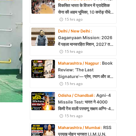
विकसित भारत के विजन में प्रादेशिक
सेना की अहम भूमिका, 10 करोड़ पौधे
लगाने का रिकॉर्ड
15 hrs ago
Delhi / New Delhi :
Gaganyaan Mission: 2026
में पहला मानवरहित मिशन, 2027 तक
अंतरिक्ष में जाएगा पहला भारतीय दल
15 hrs ago
Book
Maharashtra / Nagpur :
Review: ‘The Last
Signature’— प्रेम, त्याग और अधूरी
मोहब्बत की भावनात्मक कहानी
15 hrs ago
Agni-4
Odisha / Chandbali :
Missile Test: भारत ने 4000
किमी रेंज वाली परमाणु सक्षम अग्नि-4
बैलिस्टिक मिसाइल का सफल परीक्षण,
15 hrs ago
बढ़ी सामरिक ताकत
RSS
Maharashtra / Mumbai :
प्रमुख मोहन भागवत I.I.M.U.N.