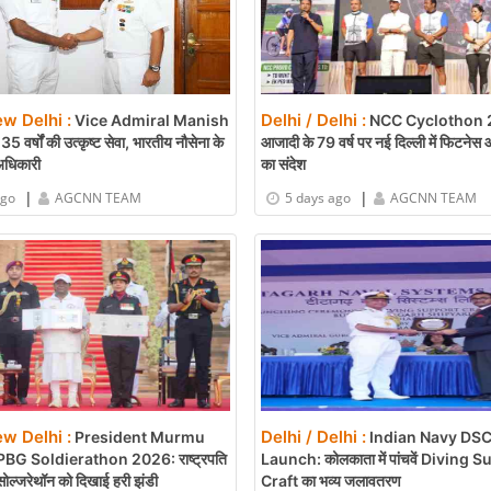
ew Delhi :
Delhi / Delhi :
Vice Admiral Manish
NCC Cyclothon 
र्षों की उत्कृष्ट सेवा, भारतीय नौसेना के
आजादी के 79 वर्ष पर नई दिल्ली में फिटनेस
अधिकारी
का संदेश
|
|
ago
AGCNN TEAM
5 days ago
AGCNN TEAM
ew Delhi :
Delhi / Delhi :
President Murmu
Indian Navy DS
PBG Soldierathon 2026: राष्ट्रपति
Launch: कोलकाता में पांचवें Diving 
जी सोल्जरेथॉन को दिखाई हरी झंडी
Craft का भव्य जलावतरण