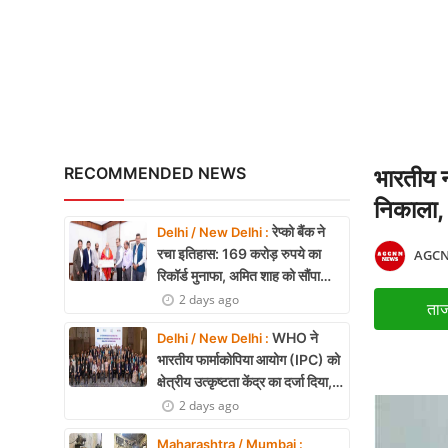
ACC बरगढ़ सीमेंट वर्क्स विव
X Education
Article
Religion
Interview
RECOMMENDED NEWS
भारतीय न
Business
निकाला,
रेप्को बैंक ने
Delhi / New Delhi :
Relationship
रचा इतिहास: 169 करोड़ रुपये का
AGCN
रिकॉर्ड मुनाफा, अमित शाह को सौंपा
Education
22.90 करोड़ का लाभांश
2 days ago
ताज
Defence & Security
WHO ने
Delhi / New Delhi :
भारतीय फार्माकोपिया आयोग (IPC) को
Environment
क्षेत्रीय उत्कृष्टता केंद्र का दर्जा दिया,
दक्षिण-पूर्व एशिया में भारत की बड़ी
2 days ago
Lifestyle
उपलब्धि
Maharashtra / Mumbai :