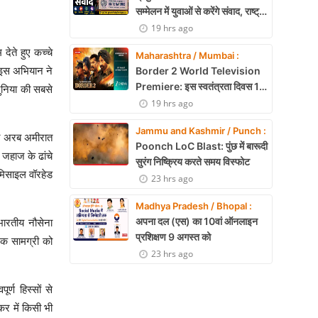
सम्मेलन में युवाओं से करेंगे संवाद, राष्ट्र
निर्माण और नेतृत्व पर रखेंगे विचार
19 hrs ago
ेते हुए कच्चे
Maharashtra / Mumbai :
 इस अभियान ने
Border 2 World Television
Premiere: इस स्वतंत्रता दिवस 15
दुनिया की सबसे
अगस्त को शाम 7:30 बजे सिर्फ Zee
19 hrs ago
Cinema पर देखें बॉर्डर 2
Jammu and Kashmir / Punch :
्त अरब अमीरात
Poonch LoC Blast: पुंछ में बारूदी
जहाज के ढांचे
सुरंग निष्क्रिय करते समय विस्फोट
मिसाइल वॉरहेड
23 hrs ago
Madhya Pradesh / Bhopal :
अपना दल (एस) का 10वां ऑनलाइन
भारतीय नौसेना
प्रशिक्षण 9 अगस्त को
ोटक सामग्री को
23 hrs ago
र्ण हिस्सों से
कर में किसी भी