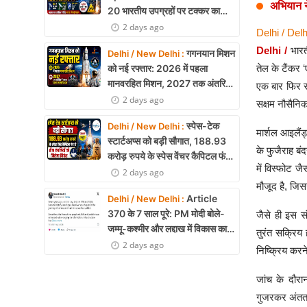
अभियान ने
20 भारतीय उपग्रहों पर टक्कर का
खतरा, 29 बार CAM ऑपरेशन सफल
2 days ago
Delhi / Delh
Delhi /
भारत
गगनयान मिशन
Delhi / New Delhi :
तेल के टैंकर
को नई रफ्तार: 2026 में पहला
मानवरहित मिशन, 2027 तक अंतरिक्ष
एक बार फिर सा
में जाएगा पहला भारतीय दल
2 days ago
सक्षम नौसैनिक 
स्पेस-टेक
Delhi / New Delhi :
मार्शल आइलैं
स्टार्टअप्स को बड़ी सौगात, 188.93
के फुजैराह ब
करोड़ रुपये के स्पेस वेंचर कैपिटल फंड
में विस्फोट 
से तीन कंपनियों को मिलेगा निवेश
2 days ago
मौजूद है, जि
Article
Delhi / New Delhi :
370 के 7 साल पूरे: PM मोदी बोले-
जैसे ही इस स
जम्मू-कश्मीर और लद्दाख में विकास का
तुरंत सक्रिय 
नया युग शुरू
2 days ago
निष्क्रिय करन
जांच के दौरान
गुजरकर अंततः 