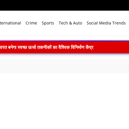
ternational
Crime
Sports
Tech & Auto
Social Media Trends
 भारत बनेगा स्वच्छ ऊर्जा तकनीकों का वैश्विक विनिर्माण केंद्र
े विजन में प्रादेशिक सेना की अहम भूमिका, 10 करोड़ पौधे लगाने का रिकॉर्ड
में पहला मानवरहित मिशन, 2027 तक अंतरिक्ष में जाएगा पहला भारतीय दल
ignature’— प्रेम, त्याग और अधूरी मोहब्बत की भावनात्मक कहानी
 ने 4000 किमी रेंज वाली परमाणु सक्षम अग्नि-4 बैलिस्टिक मिसाइल का सफल प
.N. सम्मेलन में युवाओं से करेंगे संवाद, राष्ट्र निर्माण और नेतृत्व पर रखेंगे विच
n Premiere: इस स्वतंत्रता दिवस 15 अगस्त को शाम 7:30 बजे सिर्फ Zee 
 बारूदी सुरंग निष्क्रिय करते समय विस्फोट
लाइन प्रशिक्षण 9 अगस्त को
169 करोड़ रुपये का रिकॉर्ड मुनाफा, अमित शाह को सौंपा 22.90 करोड़ का लाभांश