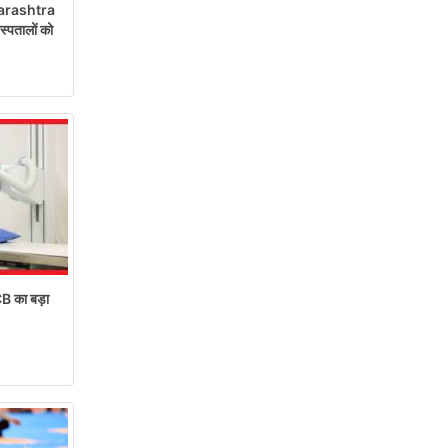
rashtra
पतालों को
ACB का बड़ा