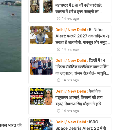
महाराष्ट्र में DRI की बड़ी कार्रवाई:
सातारा में अवैध ड्रग फैक्ट्री का
भंडाफोड़, अल्प्राजोलम और डायजेपाम
14 hrs ago
जब्त
El Niño
Delhi / New Delhi :
Alert: फरवरी 2027 तक सक्रिय रह
सकता है अल नीनो, मानसून और समुद्री
पारिस्थितिकी पर असर की आशंका
14 hrs ago
दिल्ली में 14
Delhi / New Delhi :
मंजिला रोबोटिक मल्टीलेवल कार पार्किंग
का उद्घाटन, संजय सेठ बोले- आधुनिक
तकनीक से मिलेगी बड़ी राहत
14 hrs ago
वैज्ञानिक
Delhi / New Delhi :
पशुपालन अपनाएं, किसानों की आय
बढ़ाएं: शिवराज सिंह चौहान ने कृषि
विश्वविद्यालयों से नियमित प्रशिक्षण का
14 hrs ago
किया आह्वान
ISRO
Delhi / New Delhi :
 केवल भारत की
Space Debris Alert: 22 में से