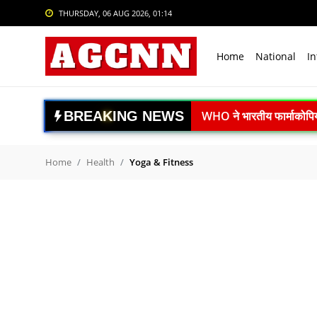
THURSDAY, 06 AUG 2026, 01:14
Login
Register
Home
National
In
Home
National
B
R
E
A
K
I
N
G
N
E
W
S
WHO ने भारतीय फार्माकोपिया आ
International
महाराष्ट्र में DRI की बड़ी क
Crime
El Niño Alert: फरवरी 202
Home
Health
Yoga & Fitness
दिल्ली में 14 मंजिला रोबोट
Sports
वैज्ञानिक पशुपालन अपनाएं, क
Tech & Auto
ISRO Space Debris Alert
Social Media Trends
गगनयान मिशन को नई रफ्तार:
स्पेस-टेक स्टार्टअप्स को बड
Entertainment
Article 370 के 7 साल पूरे: 
Women
नई दिल्ली में BRICS-TCA 