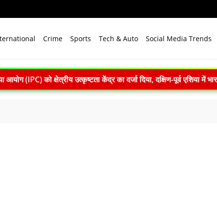
ternational
Crime
Sports
Tech & Auto
Social Media Trends
योग (IPC) को क्षेत्रीय उत्कृष्टता केंद्र का दर्जा दिया, दक्षिण-पूर्व एशिया में भ
ार्रवाई: सातारा में अवैध ड्रग फैक्ट्री का भंडाफोड़, अल्प्राजोलम और डायजेपाम जब्
7 तक सक्रिय रह सकता है अल नीनो, मानसून और समुद्री पारिस्थितिकी पर 
िक मल्टीलेवल कार पार्किंग का उद्घाटन, संजय सेठ बोले- आधुनिक तकनीक से मिलेग
िसानों की आय बढ़ाएं: शिवराज सिंह चौहान ने कृषि विश्वविद्यालयों से नियमित प्रश
: 22 में से 20 भारतीय उपग्रहों पर टक्कर का खतरा, 29 बार CAM ऑपरेश
 2026 में पहला मानवरहित मिशन, 2027 तक अंतरिक्ष में जाएगा पहला भारतीय द
़ी सौगात, 188.93 करोड़ रुपये के स्पेस वेंचर कैपिटल फंड से तीन कंपनियों को मिल
PM मोदी बोले- जम्मू-कश्मीर और लद्दाख में विकास का नया युग शुरू
संगोष्ठी: कौशल विकास, डिजिटल शिक्षा और हरित तकनीक पर बनी रणनीति