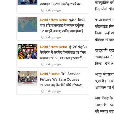
सांस्कृतिक धर
उत्पादन, 3,230 करोड़ रुपये का
लिए योग" थीम 
मुनाफा
2 days ago
प्रधानमंत्री 
फुकेट-दिल्ली
Delhi / New Delhi :
एयर इंडिया फ्लाइट में भयंकर टर्बुलेंस,
कोलकाता स्थ
12 यात्री घायल; जानिए क्या होता है
किया। वहीं अ
एयर टर्बुलेंस
2 days ago
वैश्विक स्वीक
ई-20 पेट्रोल
Delhi / New Delhi :
राष्ट्रपति द्
के विरोध में अरविंद केजरीवाल का पीएम
राधाकृष्णन ने
आवास मार्च, 2.33 लाख हस्ताक्षरों की
किया। देश के 
याचिका
2 days ago
Tri-Service
Delhi / Delhi :
आयुष मंत्रालय
Future Warfare Course
चुका है। उन्ह
2026: नई दिल्ली में चौथे संस्करण का
आयोजन को योग
शुभारंभ
3 days ago
योग दिवस के 
यात्रा के माध्
को समग्र स्व