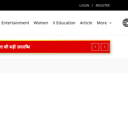
/
LOGIN
REGISTER
Entertainment
Women
X Education
Article
More
ारत की बड़ी उपलब्धि
त
असर की आशंका
ी बड़ी राहत
िक्षण का किया आह्वान
न सफल
ल
ेगा निवेश