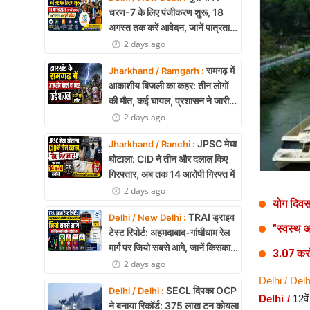
Health
चरण-7 के लिए पंजीकरण शुरू, 18
अगस्त तक करें आवेदन, जानें पात्रता
Development
और पूरी प्रक्रिया
2 days ago
Career
रामगढ़ में
Jharkhand / Ramgarh :
आकाशीय बिजली का कहर: तीन लोगों
Literature
की मौत, कई घायल, प्रशासन ने जारी
की चेतावनी
2 days ago
Tour & Travel
JPSC मेधा
Jharkhand / Ranchi :
History Speaks
घोटाला: CID ने तीन और दलाल किए
गिरफ्तार, अब तक 14 आरोपी गिरफ्त में
About Us
2 days ago
योग दिवस
Contact Us
TRAI ड्राइव
Delhi / New Delhi :
"स्वस्थ 
टेस्ट रिपोर्ट: अहमदाबाद-गांधीधाम रेल
मार्ग पर जियो सबसे आगे, जानें किसका
3.07 करोड
नेटवर्क सबसे बेहतर
2 days ago
Delhi / Delh
SECL दिपका OCP
Delhi / Delhi :
Delhi /
12वे
ने बनाया रिकॉर्ड: 375 लाख टन कोयला