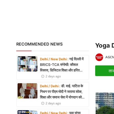
रेप्को बैंक ने रचा इतिहास: 
X Education
Article
Religion
Interview
RECOMMENDED NEWS
Yoga Da
Business
AGCN
नई दिल्ली में
Delhi / New Delhi :
Relationship
BRICS-TCA संगोष्ठी: कौशल
विकास, डिजिटल शिक्षा और हरित
ताज
Education
तकनीक पर बनी रणनीति
2 days ago
Defence & Security
डी. वाई. पाटिल के
Delhi / Delhi :
निधन पर पीएम मोदी ने जताया शोक,
Environment
शिक्षा और समाज सेवा में योगदान को
किया याद
2 days ago
Lifestyle
युवा संगम
Delhi / New Delhi :