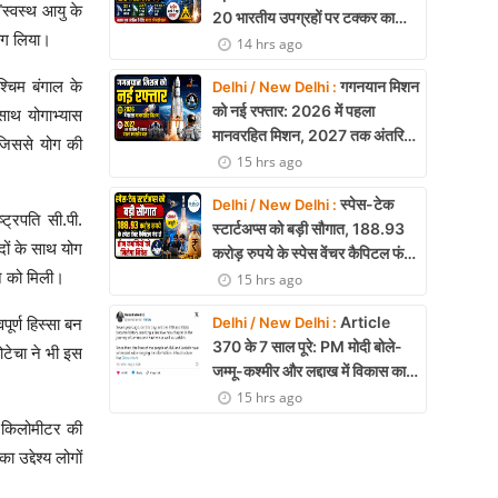
"स्वस्थ आयु के
20 भारतीय उपग्रहों पर टक्कर का
भाग लिया।
खतरा, 29 बार CAM ऑपरेशन सफल
14 hrs ago
श्चिम बंगाल के
गगनयान मिशन
Delhi / New Delhi :
को नई रफ्तार: 2026 में पहला
ाथ योगाभ्यास
मानवरहित मिशन, 2027 तक अंतरिक्ष
 जिससे योग की
में जाएगा पहला भारतीय दल
15 hrs ago
स्पेस-टेक
Delhi / New Delhi :
्ट्रपति सी.पी.
स्टार्टअप्स को बड़ी सौगात, 188.93
दों के साथ योग
करोड़ रुपये के स्पेस वेंचर कैपिटल फंड
ने को मिली।
से तीन कंपनियों को मिलेगा निवेश
15 hrs ago
Article
Delhi / New Delhi :
ूर्ण हिस्सा बन
370 के 7 साल पूरे: PM मोदी बोले-
ोटेचा ने भी इस
जम्मू-कश्मीर और लद्दाख में विकास का
नया युग शुरू
15 hrs ago
5 किलोमीटर की
 उद्देश्य लोगों