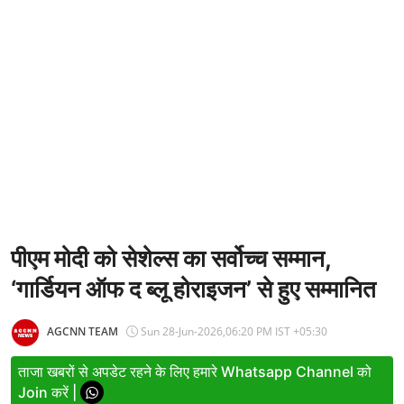
Entertainment
Women
X Education
Article
Religion
Interview
Business
पीएम मोदी को सेशेल्स का सर्वोच्च सम्मान,
‘गार्डियन ऑफ द ब्लू होराइजन’ से हुए सम्मानित
Relationship
Education
AGCNN TEAM
Sun 28-Jun-2026,06:20 PM IST +05:30
Defence & Security
ताजा खबरों से अपडेट रहने के लिए हमारे Whatsapp Channel को
Join करें |
Environment