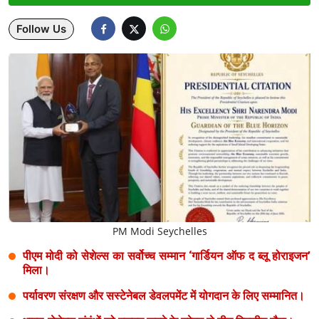
Lifestyle
Follow Us
Health
Development
Career
Literature
Tour & Travel
History Speaks
PM Modi Seychelles
About Us
पीएम मोदी को सेशेल्स का सर्वोच्च सम्मान ‘गार्डियन ऑफ द ब्लू होराइजन’
मिला।
Contact Us
पर्यावरण संरक्षण और सस्टेनेबल डेवलपमेंट में योगदान के लिए सम्मानित।