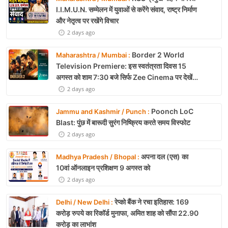
I.I.M.U.N. सम्मेलन में युवाओं से करेंगे संवाद, राष्ट्र निर्माण
और नेतृत्व पर रखेंगे विचार
2 days ago
Border 2 World
Maharashtra / Mumbai :
Television Premiere: इस स्वतंत्रता दिवस 15
अगस्त को शाम 7:30 बजे सिर्फ Zee Cinema पर देखें
बॉर्डर 2
2 days ago
Poonch LoC
Jammu and Kashmir / Punch :
Blast: पुंछ में बारूदी सुरंग निष्क्रिय करते समय विस्फोट
2 days ago
अपना दल (एस) का
Madhya Pradesh / Bhopal :
10वां ऑनलाइन प्रशिक्षण 9 अगस्त को
2 days ago
रेप्को बैंक ने रचा इतिहास: 169
Delhi / New Delhi :
करोड़ रुपये का रिकॉर्ड मुनाफा, अमित शाह को सौंपा 22.90
करोड़ का लाभांश