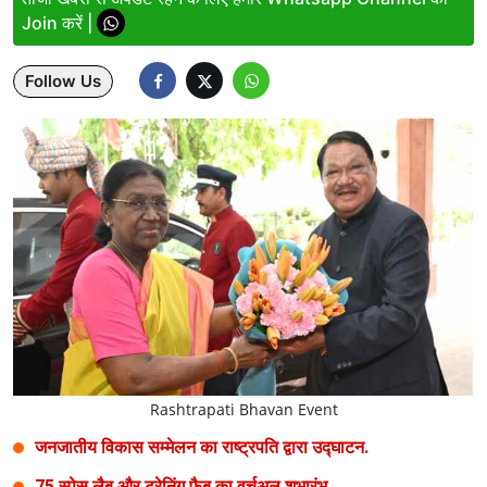
Join करें |
Lifestyle
Follow Us
Health
Development
Career
Literature
Tour & Travel
History Speaks
About Us
Rashtrapati Bhavan Event
Contact Us
जनजातीय विकास सम्मेलन का राष्ट्रपति द्वारा उद्घाटन.
75 स्पेस लैब और ट्रेनिंग फैब का वर्चुअल शुभारंभ.