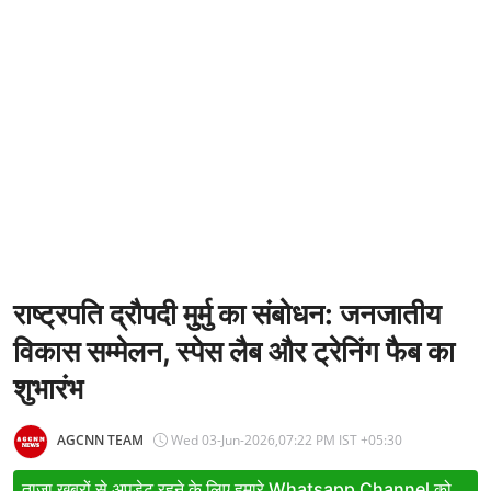
Entertainment
Women
X Education
Article
Religion
Interview
Business
राष्ट्रपति द्रौपदी मुर्मु का संबोधन: जनजातीय
विकास सम्मेलन, स्पेस लैब और ट्रेनिंग फैब का
Relationship
शुभारंभ
Education
Defence & Security
AGCNN TEAM
Wed 03-Jun-2026,07:22 PM IST +05:30
Environment
ताजा खबरों से अपडेट रहने के लिए हमारे Whatsapp Channel को