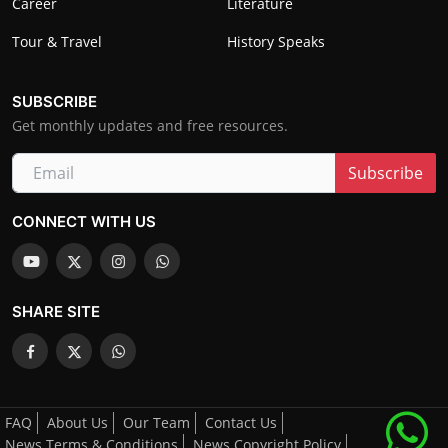
Career
Literature
Tour & Travel
History Speaks
SUBSCRIBE
Get monthly updates and free resources.
Subscribe
CONNECT WITH US
SHARE SITE
FAQ
About Us
Our Team
Contact Us
News Terms & Conditions
News Copyright Policy