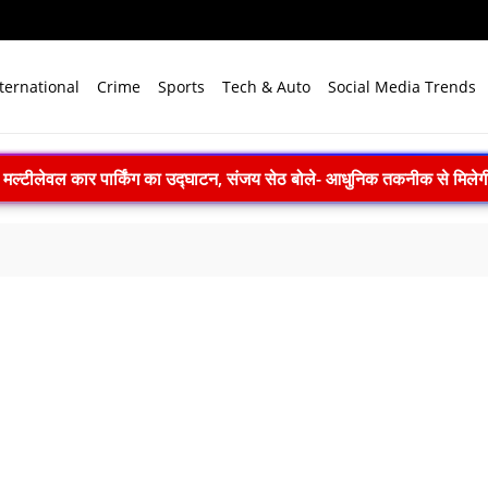
ternational
Crime
Sports
Tech & Auto
Social Media Trends
िसानों की आय बढ़ाएं: शिवराज सिंह चौहान ने कृषि विश्वविद्यालयों से नियमित प्रश
: 22 में से 20 भारतीय उपग्रहों पर टक्कर का खतरा, 29 बार CAM ऑपरेश
 2026 में पहला मानवरहित मिशन, 2027 तक अंतरिक्ष में जाएगा पहला भारतीय द
़ी सौगात, 188.93 करोड़ रुपये के स्पेस वेंचर कैपिटल फंड से तीन कंपनियों को मिल
PM मोदी बोले- जम्मू-कश्मीर और लद्दाख में विकास का नया युग शुरू
संगोष्ठी: कौशल विकास, डिजिटल शिक्षा और हरित तकनीक पर बनी रणनीति
169 करोड़ रुपये का रिकॉर्ड मुनाफा, अमित शाह को सौंपा 22.90 करोड़ का लाभांश
योग (IPC) को क्षेत्रीय उत्कृष्टता केंद्र का दर्जा दिया, दक्षिण-पूर्व एशिया में भ
ार्रवाई: सातारा में अवैध ड्रग फैक्ट्री का भंडाफोड़, अल्प्राजोलम और डायजेपाम जब्
7 तक सक्रिय रह सकता है अल नीनो, मानसून और समुद्री पारिस्थितिकी पर 