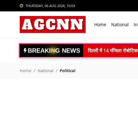
THURSDAY, 06 AUG 2026, 10:03
Login
Register
Home
National
In
Home
National
B
R
E
A
K
I
N
G
N
E
W
S
वैज्ञानिक पशुपालन अपनाएं, क
International
ISRO Space Debris Alert
Crime
गगनयान मिशन को नई रफ्तार:
Home
National
Political
स्पेस-टेक स्टार्टअप्स को बड
Sports
Article 370 के 7 साल पूरे: 
Tech & Auto
नई दिल्ली में BRICS-TCA 
Social Media Trends
रेप्को बैंक ने रचा इतिहास: 
WHO ने भारतीय फार्माकोपिया आ
Entertainment
महाराष्ट्र में DRI की बड़ी क
Women
El Niño Alert: फरवरी 202