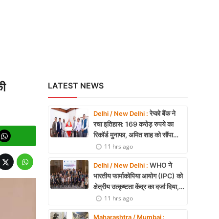
ी बड़ी राहत
की
LATEST NEWS
रेप्को बैंक ने
Delhi / New Delhi :
रचा इतिहास: 169 करोड़ रुपये का
रिकॉर्ड मुनाफा, अमित शाह को सौंपा
22.90 करोड़ का लाभांश
11 hrs ago
WHO ने
Delhi / New Delhi :
भारतीय फार्माकोपिया आयोग (IPC) को
क्षेत्रीय उत्कृष्टता केंद्र का दर्जा दिया,
दक्षिण-पूर्व एशिया में भारत की बड़ी
11 hrs ago
उपलब्धि
Maharashtra / Mumbai :