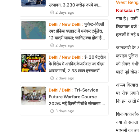
West Bengal
उत्पादन, 3,230 करोड़ रुपये का
Kolkata /
प
मुनाफा
2 days ago
गया है। पार्ट
फुकेट-दिल्ली
Delhi / New Delhi :
शिकायत दर्ज 
एयर इंडिया फ्लाइट में भयंकर टर्बुलेंस,
हलकों में नई चर
12 यात्री घायल; जानिए क्या होता है
एयर टर्बुलेंस
2 days ago
जानकारी के अ
क्राइम पुलिस स
ई-20 पेट्रोल
Delhi / New Delhi :
को लेकर गंभी
के विरोध में अरविंद केजरीवाल का पीएम
आवास मार्च, 2.33 लाख हस्ताक्षरों की
पहले पूर्व खेल
याचिका
2 days ago
अरूप बिस्वास 
Tri-Service
Delhi / Delhi :
पर रोक लगाने
Future Warfare Course
कि इन खातों म
2026: नई दिल्ली में चौथे संस्करण का
शुभारंभ
3 days ago
शिकायतकर्ताओं
गया हो सकता 
माध्यमों का 