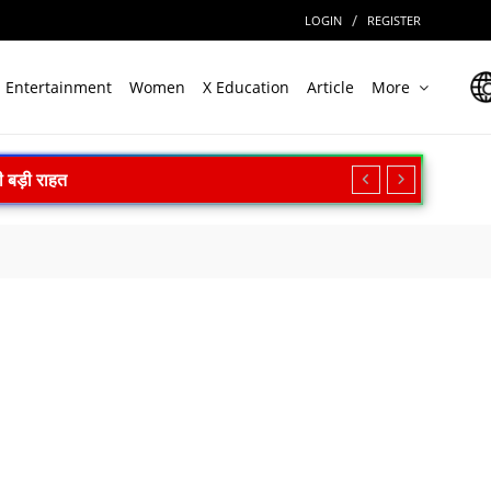
/
LOGIN
REGISTER
Entertainment
Women
X Education
Article
More
िक्षण का किया आह्वान
न सफल
ल
ेगा निवेश
ारत की बड़ी उपलब्धि
त
असर की आशंका