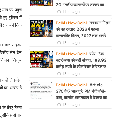
20 भारतीय उपग्रहों पर टक्कर का
 मोड़ पर पहुंच
खतरा, 29 बार CAM ऑपरेशन सफल
11 hrs ago
 हुए पुलिस में
गगनयान मिशन
Delhi / New Delhi :
ै और राजनीतिक
को नई रफ्तार: 2026 में पहला
मानवरहित मिशन, 2027 तक अंतरिक्ष
में जाएगा पहला भारतीय दल
12 hrs ago
िधाननगर साइबर
वित्तीय लेन-देन
स्पेस-टेक
Delhi / New Delhi :
, जिनका जिक्र
स्टार्टअप्स को बड़ी सौगात, 188.93
करोड़ रुपये के स्पेस वेंचर कैपिटल फंड
से तीन कंपनियों को मिलेगा निवेश
12 hrs ago
े वाले लेन-देन
Article
Delhi / New Delhi :
ों का आरोप है
370 के 7 साल पूरे: PM मोदी बोले-
।
जम्मू-कश्मीर और लद्दाख में विकास का
नया युग शुरू
12 hrs ago
ों के लिए किया
ट्रॉनिक संचार
।