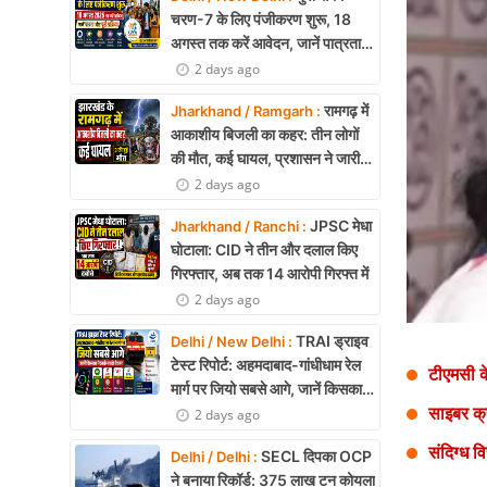
Health
चरण-7 के लिए पंजीकरण शुरू, 18
अगस्त तक करें आवेदन, जानें पात्रता
Development
और पूरी प्रक्रिया
2 days ago
Career
रामगढ़ में
Jharkhand / Ramgarh :
आकाशीय बिजली का कहर: तीन लोगों
Literature
की मौत, कई घायल, प्रशासन ने जारी
की चेतावनी
2 days ago
Tour & Travel
JPSC मेधा
Jharkhand / Ranchi :
History Speaks
घोटाला: CID ने तीन और दलाल किए
गिरफ्तार, अब तक 14 आरोपी गिरफ्त में
About Us
2 days ago
Contact Us
TRAI ड्राइव
Delhi / New Delhi :
टेस्ट रिपोर्ट: अहमदाबाद-गांधीधाम रेल
टीएमसी के
मार्ग पर जियो सबसे आगे, जानें किसका
साइबर क्
नेटवर्क सबसे बेहतर
2 days ago
संदिग्ध 
SECL दिपका OCP
Delhi / Delhi :
ने बनाया रिकॉर्ड: 375 लाख टन कोयला