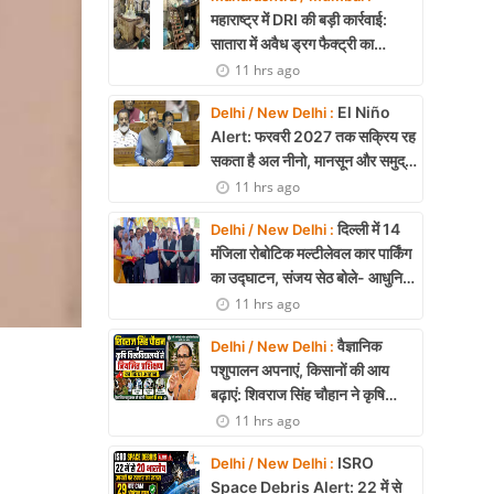
महाराष्ट्र में DRI की बड़ी कार्रवाई:
सातारा में अवैध ड्रग फैक्ट्री का
भंडाफोड़, अल्प्राजोलम और डायजेपाम
11 hrs ago
जब्त
El Niño
Delhi / New Delhi :
Alert: फरवरी 2027 तक सक्रिय रह
सकता है अल नीनो, मानसून और समुद्री
पारिस्थितिकी पर असर की आशंका
11 hrs ago
दिल्ली में 14
Delhi / New Delhi :
मंजिला रोबोटिक मल्टीलेवल कार पार्किंग
का उद्घाटन, संजय सेठ बोले- आधुनिक
तकनीक से मिलेगी बड़ी राहत
11 hrs ago
वैज्ञानिक
Delhi / New Delhi :
पशुपालन अपनाएं, किसानों की आय
बढ़ाएं: शिवराज सिंह चौहान ने कृषि
विश्वविद्यालयों से नियमित प्रशिक्षण का
11 hrs ago
किया आह्वान
ISRO
Delhi / New Delhi :
Space Debris Alert: 22 में से