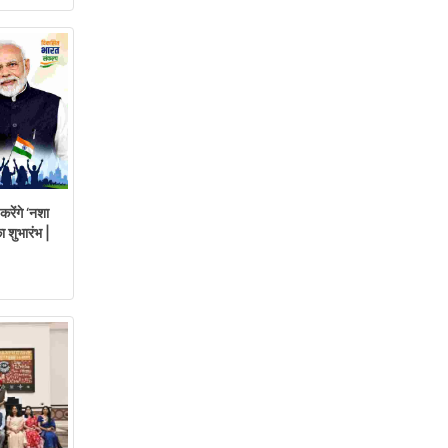
रेंगे ‘नशा
 शुभारंभ |