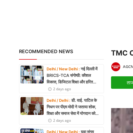
दिल्ली में 14 मंजिला रोबोट
X Education
Article
Religion
Interview
RECOMMENDED NEWS
TMC Cris
Business
AGCN
नई दिल्ली में
Delhi / New Delhi :
Relationship
BRICS-TCA संगोष्ठी: कौशल
विकास, डिजिटल शिक्षा और हरित
ताज
Education
तकनीक पर बनी रणनीति
2 days ago
Defence & Security
डी. वाई. पाटिल के
Delhi / Delhi :
निधन पर पीएम मोदी ने जताया शोक,
Environment
शिक्षा और समाज सेवा में योगदान को
किया याद
2 days ago
Lifestyle
युवा संगम
Delhi / New Delhi :