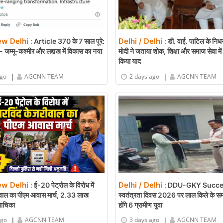
ew Delhi :
Delhi / Delhi :
Article 370 के 7 साल पूरे:
डी. वाई. पाटिल के निध
 जम्मू-कश्मीर और लद्दाख में विकास का नया
मोदी ने जताया शोक, शिक्षा और समाज सेवा मे
किया याद
|
|
ago
AGCNN TEAM
2 days ago
AGCNN TEAM
ew Delhi :
Delhi / Delhi :
ई-20 पेट्रोल के विरोध में
DDU-GKY Succe
वाल का पीएम आवास मार्च, 2.33 लाख
स्वतंत्रता दिवस 2026 पर लाल किले के समा
 याचिका
होंगे 6 ग्रामीण युवा
|
|
ago
AGCNN TEAM
3 days ago
AGCNN TEAM