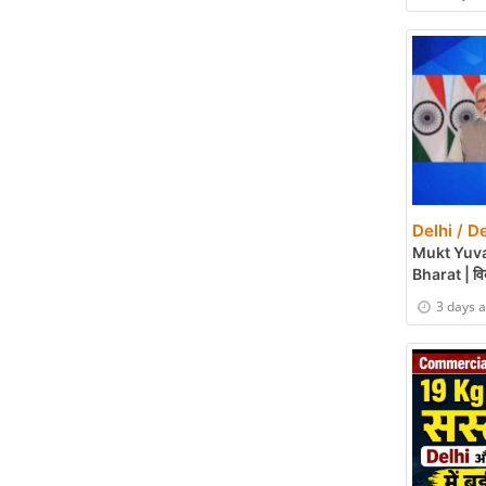
Delhi / De
Mukt Yuva
Bharat | विक
3 days 