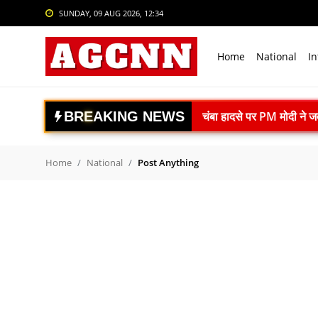
SUNDAY, 09 AUG 2026, 12:34
Login
Register
Home
National
In
Home
National
चंबा हादसे पर PM मोदी ने जता
B
R
E
A
K
I
N
G
N
E
W
S
International
Amarnath Yatra 2026: 9 
Lionel Messi के पिता Jor
Crime
Home
National
Post Anything
Ranchi Student Protest: सर
Sports
IIT Delhi Convocation: P
India vs Sri Lanka: साई स
Tech & Auto
अंबेडकरनगर में सीएम योगी क
Social Media Trends
UPI शुल्क पर सरकार का बड़ा
Entertainment
IIT Delhi दीक्षांत समारोह:
Independence Day: राष्ट्रीय 
Women