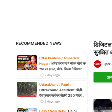
मिथिला मखाना की ऑस्ट्रेलि
X Education
Article
Religion
Interview
RECOMMENDED NEWS
डिजिटल 
Business
सुरक्षि
Uttar Pradesh / Ambedkar
Relationship
अंबेडकरनगर में सीएम योगी का
Speci
Nagar :
सपा पर हमला, बोले- विपक्ष ने विकास
Education
और अनुपूरक बजट पर रोकी चर्चा
2 days ago
ताज
Defence & Security
Uttarakhand / Pauri :
Uttrakhand Accident: पौड़ी-
Environment
देवप्रयाग मार्ग पर बोलेरो 250 मीटर
खाई में गिरी, 5 लोगों की मौत
2 days ago
Lifestyle
Delhi
Delhi / New Delhi :