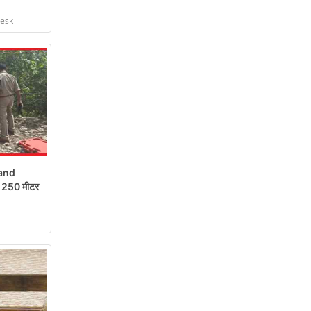
Desk
and
रो 250 मीटर