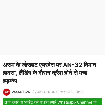
Entertainment
Women
X Education
Article
Religion
Interview
असम के जोरहाट एयरबेस पर AN-32 विमान
Business
हादसा, लैंडिंग के दौरान क्रैश होने से मचा
Relationship
हड़कंप
Education
AGCNN TEAM
Sat 13-Jun-2026,12:47 PM IST +05:30
Defence & Security
ताजा खबरों से अपडेट रहने के लिए हमारे Whatsapp Channel को
Environment