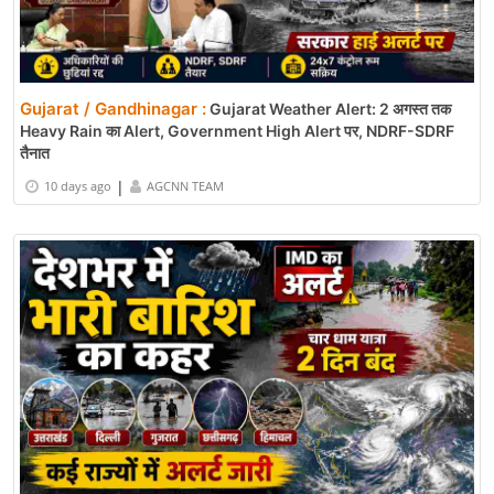
Gujarat / Gandhinagar :
Gujarat Weather Alert: 2 अगस्त तक
Heavy Rain का Alert, Government High Alert पर, NDRF-SDRF
तैनात
|
10 days ago
AGCNN TEAM