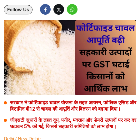
Follow Us
Lifestyle
Health
Development
Career
Literature
Tour & Travel
History Speaks
सरकार ने फोर्टिफाइड चावल योजना के तहत आयरन, फोलिक एसिड और
About Us
विटामिन बी12 से चावल की आपूर्ति और वितरण को बढ़ावा दिया।
Contact Us
जीएसटी सुधारों के तहत दूध, पनीर, मक्खन और डेयरी उत्पादों पर कर दर
घटाकर 5% की गई, जिससे सहकारी समितियों को लाभ होगा।
Delhi / New Delhi :