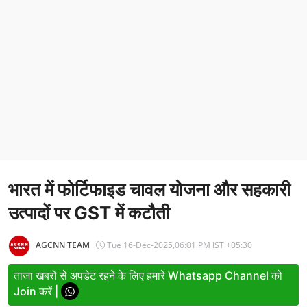
Entertainment
Women
X Education
Article
Religion
Interview
भारत में फोर्टिफाइड चावल योजना और सहकारी
Business
उत्पादों पर GST में कटौती
Relationship
Education
AGCNN TEAM
Tue 16-Dec-2025,06:01 PM IST +05:30
Defence & Security
ताजा खबरों से अपडेट रहने के लिए हमारे Whatsapp Channel को
Join करें |
Environment