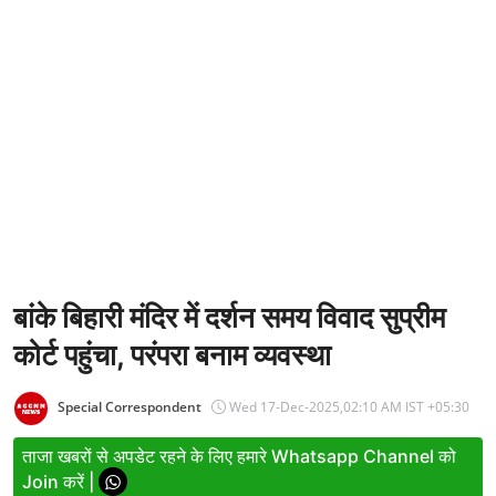
Entertainment
Women
X Education
Article
Religion
Interview
Business
बांके बिहारी मंदिर में दर्शन समय विवाद सुप्रीम
कोर्ट पहुंचा, परंपरा बनाम व्यवस्था
Relationship
Education
Special Correspondent
Wed 17-Dec-2025,02:10 AM IST +05:30
Defence & Security
ताजा खबरों से अपडेट रहने के लिए हमारे Whatsapp Channel को
Join करें |
Environment