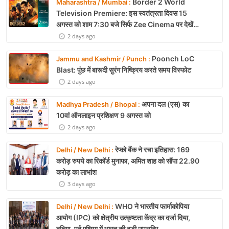
Border 2 World
Maharashtra / Mumbai :
Television Premiere: इस स्वतंत्रता दिवस 15
अगस्त को शाम 7:30 बजे सिर्फ Zee Cinema पर देखें
बॉर्डर 2
2 days ago
Poonch LoC
Jammu and Kashmir / Punch :
Blast: पुंछ में बारूदी सुरंग निष्क्रिय करते समय विस्फोट
2 days ago
अपना दल (एस) का
Madhya Pradesh / Bhopal :
10वां ऑनलाइन प्रशिक्षण 9 अगस्त को
2 days ago
रेप्को बैंक ने रचा इतिहास: 169
Delhi / New Delhi :
करोड़ रुपये का रिकॉर्ड मुनाफा, अमित शाह को सौंपा 22.90
करोड़ का लाभांश
3 days ago
WHO ने भारतीय फार्माकोपिया
Delhi / New Delhi :
आयोग (IPC) को क्षेत्रीय उत्कृष्टता केंद्र का दर्जा दिया,
दक्षिण-पूर्व एशिया में भारत की बड़ी उपलब्धि