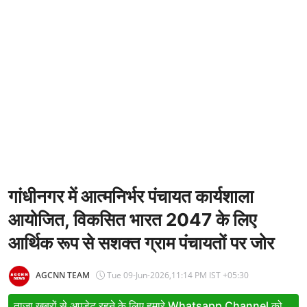
Entertainment
Women
X Education
Article
Religion
Interview
Business
गांधीनगर में आत्मनिर्भर पंचायत कार्यशाला
आयोजित, विकसित भारत 2047 के लिए
Relationship
आर्थिक रूप से सशक्त ग्राम पंचायतों पर जोर
Education
Defence & Security
AGCNN TEAM
Tue 09-Jun-2026,11:14 PM IST +05:30
Environment
ताजा खबरों से अपडेट रहने के लिए हमारे Whatsapp Channel को