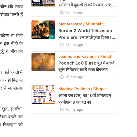
सम्मेलन में युवाओं से करेंगे संवाद, राष्ट्र
 चीन लंबे समय
निर्माण और नेतृत्व पर रखेंगे विचार
12 hrs ago
षज्ञ मानते हैं
Maharashtra / Mumbai :
Border 2 World Television
ेश्य था तेज़ी
Premiere: इस स्वतंत्रता दिवस 15
थ इस नीति के
अगस्त को शाम 7:30 बजे सिर्फ Zee
12 hrs ago
Cinema पर देखें बॉर्डर 2
द्धि ने चीन की
Jammu and Kashmir / Punch :
Poonch LoC Blast: पुंछ में बारूदी
सुरंग निष्क्रिय करते समय विस्फोट
ई प्रांतों में
16 hrs ago
रमिक नहीं मिल पा
कार ने जनसंख्या
Madhya Pradesh / Bhopal :
अपना दल (एस) का 10वां ऑनलाइन
प्रशिक्षण 9 अगस्त को
ं छूट, हाउसिंग
16 hrs ago
क्स बढ़ाने का
 नियंत्रण को