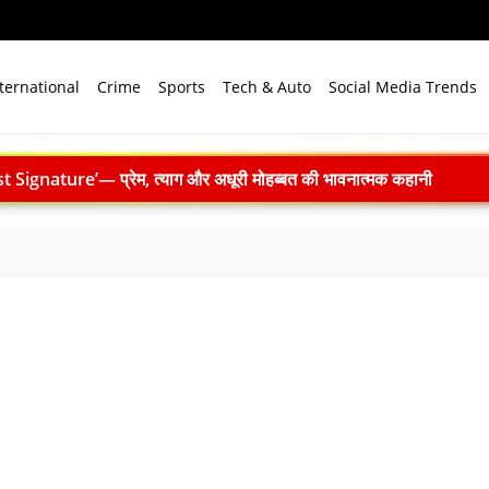
ternational
Crime
Sports
Tech & Auto
Social Media Trends
 ने 4000 किमी रेंज वाली परमाणु सक्षम अग्नि-4 बैलिस्टिक मिसाइल का सफल प
.N. सम्मेलन में युवाओं से करेंगे संवाद, राष्ट्र निर्माण और नेतृत्व पर रखेंगे विच
n Premiere: इस स्वतंत्रता दिवस 15 अगस्त को शाम 7:30 बजे सिर्फ Zee 
 बारूदी सुरंग निष्क्रिय करते समय विस्फोट
लाइन प्रशिक्षण 9 अगस्त को
169 करोड़ रुपये का रिकॉर्ड मुनाफा, अमित शाह को सौंपा 22.90 करोड़ का लाभांश
ाद खत्म: 61 श्रमिकों को 26.81 करोड़ रुपये का पैकेज, समझौते पर मुहर
 भारत बनेगा स्वच्छ ऊर्जा तकनीकों का वैश्विक विनिर्माण केंद्र
े विजन में प्रादेशिक सेना की अहम भूमिका, 10 करोड़ पौधे लगाने का रिकॉर्ड
में पहला मानवरहित मिशन, 2027 तक अंतरिक्ष में जाएगा पहला भारतीय दल