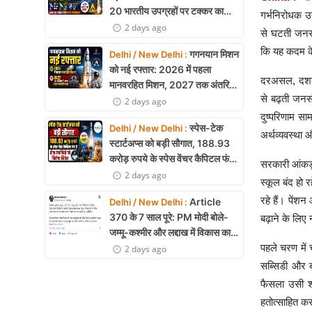
20 भारतीय उपग्रहों पर टक्कर का
गर्भनिरोधक उ
खतरा, 29 बार CAM ऑपरेशन सफल
2 days ago
से घटती जनसंख
कि यह कदम केव
गगनयान मिशन
Delhi / New Delhi :
को नई रफ्तार: 2026 में पहला
दरअसल, दशकों
मानवरहित मिशन, 2027 तक अंतरिक्ष
से बढ़ती जन
में जाएगा पहला भारतीय दल
2 days ago
दुष्परिणाम सा
स्पेस-टेक
Delhi / New Delhi :
अर्थव्यवस्था 
स्टार्टअप्स को बड़ी सौगात, 188.93
करोड़ रुपये के स्पेस वेंचर कैपिटल फंड
सरकारी आंकड़ो
से तीन कंपनियों को मिलेगा निवेश
2 days ago
स्कूल बंद हो रह
रहे हैं। पेंशन
Article
Delhi / New Delhi :
370 के 7 साल पूरे: PM मोदी बोले-
बढ़ाने के लिए
जम्मू-कश्मीर और लद्दाख में विकास का
नया युग शुरू
पहले चरण में 
2 days ago
सब्सिडी और ब
फैसला उसी श
हतोत्साहित कर