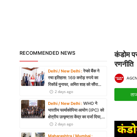
Book Review: ‘The Last S
X Education
Article
Religion
Interview
RECOMMENDED NEWS
कंडोम पर
Business
रणनीति
रेप्को बैंक ने
Delhi / New Delhi :
Relationship
रचा इतिहास: 169 करोड़ रुपये का
AGCN
रिकॉर्ड मुनाफा, अमित शाह को सौंपा
Education
22.90 करोड़ का लाभांश
2 days ago
ताज
Defence & Security
WHO ने
Delhi / New Delhi :
भारतीय फार्माकोपिया आयोग (IPC) को
Environment
क्षेत्रीय उत्कृष्टता केंद्र का दर्जा दिया,
दक्षिण-पूर्व एशिया में भारत की बड़ी
2 days ago
Lifestyle
उपलब्धि
Maharashtra / Mumbai :