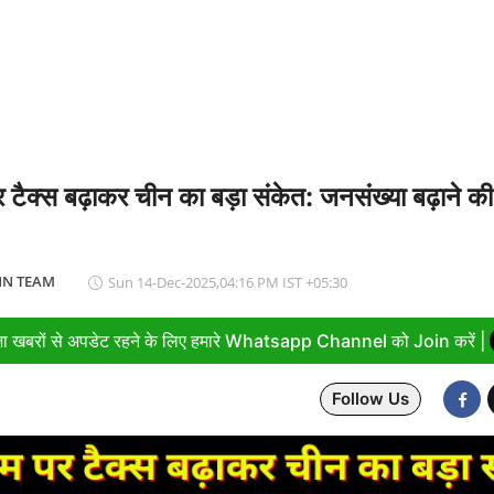
ignature’— प्रेम, त्याग और अधूरी मोहब्बत की भावनात्मक कहानी
 टैक्स बढ़ाकर चीन का बड़ा संकेत: जनसंख्या बढ़ाने क
N TEAM
Sun 14-Dec-2025,04:16 PM IST +05:30
ा खबरों से अपडेट रहने के लिए हमारे Whatsapp Channel को Join करें |
Follow Us