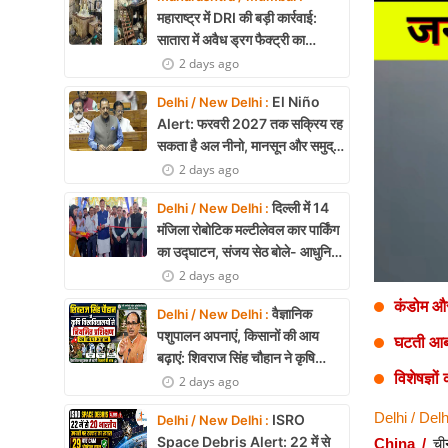
Health
महाराष्ट्र में DRI की बड़ी कार्रवाई:
सातारा में अवैध ड्रग फैक्ट्री का
Development
भंडाफोड़, अल्प्राजोलम और डायजेपाम
2 days ago
जब्त
Career
El Niño
Delhi / New Delhi :
Alert: फरवरी 2027 तक सक्रिय रह
Literature
सकता है अल नीनो, मानसून और समुद्री
पारिस्थितिकी पर असर की आशंका
2 days ago
Tour & Travel
दिल्ली में 14
Delhi / New Delhi :
History Speaks
मंजिला रोबोटिक मल्टीलेवल कार पार्किंग
का उद्घाटन, संजय सेठ बोले- आधुनिक
About Us
तकनीक से मिलेगी बड़ी राहत
2 days ago
कंडोम और 
Contact Us
वैज्ञानिक
Delhi / New Delhi :
पशुपालन अपनाएं, किसानों की आय
घटती आबाद
बढ़ाएं: शिवराज सिंह चौहान ने कृषि
विशेषज्ञो
विश्वविद्यालयों से नियमित प्रशिक्षण का
2 days ago
किया आह्वान
Delhi / Delh
ISRO
Delhi / New Delhi :
Space Debris Alert: 22 में से
China /
ची