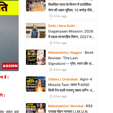
विकसित भारत के विजन में प्रादेशिक
सेना की अहम भूमिका, 10 करोड़ पौधे
लगाने का रिकॉर्ड
8 hrs ago
Delhi / New Delhi :
Gaganyaan Mission: 2026
में पहला मानवरहित मिशन, 2027 तक
अंतरिक्ष में जाएगा पहला भारतीय दल
8 hrs ago
Book
Maharashtra / Nagpur :
Review: ‘The Last
Signature’— प्रेम, त्याग और अधूरी
मोहब्बत की भावनात्मक कहानी
8 hrs ago
िया है।
Agni-4
Odisha / Chandbali :
Missile Test: भारत ने 4000
।
किमी रेंज वाली परमाणु सक्षम अग्नि-4
ंगे।
बैलिस्टिक मिसाइल का सफल परीक्षण,
8 hrs ago
बढ़ी सामरिक ताकत
RSS
Maharashtra / Mumbai :
प्रमुख मोहन भागवत I.I.M.U.N.
ंडोम समेत कई