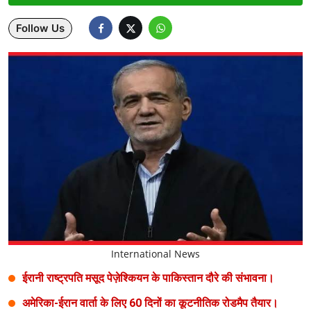
Lifestyle
Follow Us
Health
Development
Career
Literature
Tour & Travel
History Speaks
About Us
International News
Contact Us
ईरानी राष्ट्रपति मसूद पेज़ेश्कियन के पाकिस्तान दौरे की संभावना।
अमेरिका-ईरान वार्ता के लिए 60 दिनों का कूटनीतिक रोडमैप तैयार।