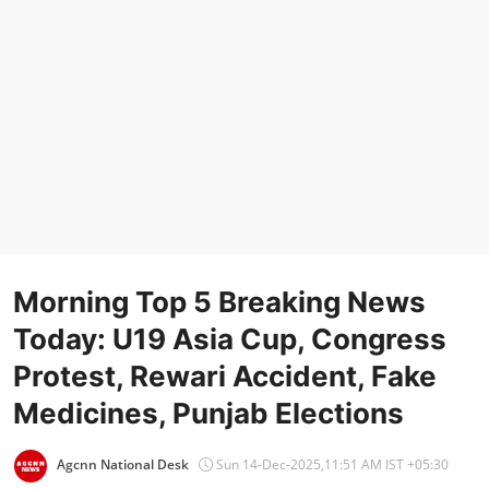
Entertainment
Women
X Education
Article
Religion
Interview
Morning Top 5 Breaking News
Business
Today: U19 Asia Cup, Congress
Relationship
Protest, Rewari Accident, Fake
Education
Medicines, Punjab Elections
Defence & Security
Agcnn National Desk
Sun 14-Dec-2025,11:51 AM IST +05:30
Environment