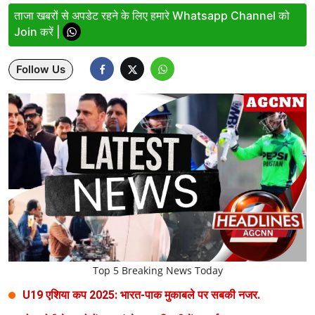
ताजा खबरों से अपडेट रहने के लिए हमारे Whatsapp Channel को
Lifestyle
Join करें |
Health
Follow Us
Development
Career
Literature
Tour & Travel
History Speaks
About Us
Contact Us
Top 5 Breaking News Today
U19 एशिया कप 2025: भारत-पाक मुकाबले पर सबकी नजर.