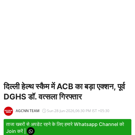
Entertainment
Women
X Education
Article
Religion
Interview
Business
दिल्ली हेल्थ स्कैम में ACB का बड़ा एक्शन, पूर्व
DGHS डॉ. वत्सला गिरफ्तार
Relationship
Education
AGCNN TEAM
Sun 28-Jun-2026,06:30 PM IST +05:30
Defence & Security
ताजा खबरों से अपडेट रहने के लिए हमारे Whatsapp Channel को
Join करें |
Environment