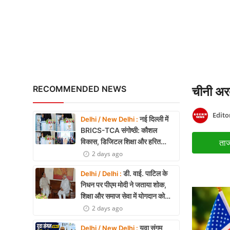
WHO ने भारतीय फार्माकोपिया आ
X Education
Article
Religion
Interview
RECOMMENDED NEWS
चीनी अरब
Business
Edito
नई दिल्ली में
Delhi / New Delhi :
Relationship
BRICS-TCA संगोष्ठी: कौशल
विकास, डिजिटल शिक्षा और हरित
ताज
Education
तकनीक पर बनी रणनीति
2 days ago
Defence & Security
डी. वाई. पाटिल के
Delhi / Delhi :
निधन पर पीएम मोदी ने जताया शोक,
Environment
शिक्षा और समाज सेवा में योगदान को
किया याद
2 days ago
Lifestyle
युवा संगम
Delhi / New Delhi :