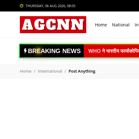
THURSDAY, 06 AUG 2026, 08:05
Login
Register
Home
National
In
Home
National
B
R
E
A
K
I
N
G
N
E
W
S
महाराष्ट्र में DRI की बड़ी क
International
El Niño Alert: फरवरी 202
Crime
दिल्ली में 14 मंजिला रोबोट
Home
International
Post Anything
वैज्ञानिक पशुपालन अपनाएं, क
Sports
ISRO Space Debris Alert
Tech & Auto
गगनयान मिशन को नई रफ्तार:
Social Media Trends
स्पेस-टेक स्टार्टअप्स को बड
Article 370 के 7 साल पूरे: 
Entertainment
नई दिल्ली में BRICS-TCA 
Women
रेप्को बैंक ने रचा इतिहास: 