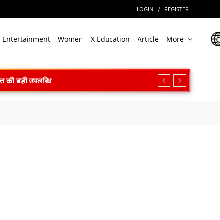
/
LOGIN
REGISTER
Entertainment
Women
X Education
Article
More
त
असर की आशंका
ी बड़ी राहत
िक्षण का किया आह्वान
न सफल
ल
ेगा निवेश