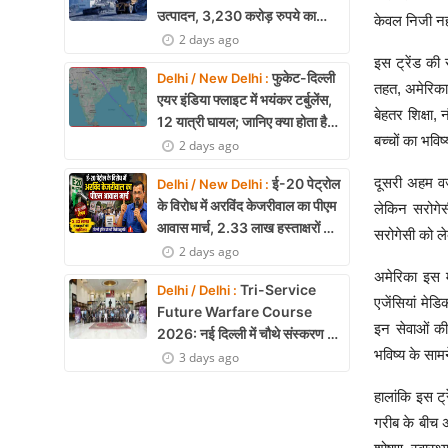
उत्पादन, 3,230 करोड़ रुपये का
केवल निजी नही
मुनाफा
2 days ago
इस ट्रेंड की 
फुकेट-दिल्ली
Delhi / New Delhi :
तहत, अमेरिका 
एयर इंडिया फ्लाइट में भयंकर टर्बुलेंस,
बेहतर शिक्षा
12 यात्री घायल; जानिए क्या होता है
बच्चों का भवि
एयर टर्बुलेंस
2 days ago
दूसरी अहम वज
ई-20 पेट्रोल
Delhi / New Delhi :
के विरोध में अरविंद केजरीवाल का पीएम
लेकिन सरोगेसी
आवास मार्च, 2.33 लाख हस्ताक्षरों की
सरोगेसी को ले
याचिका
2 days ago
अमेरिका इस मा
Tri-Service
Delhi / Delhi :
एजेंसियां मेड
Future Warfare Course
इन सेवाओं की
2026: नई दिल्ली में चौथे संस्करण का
भविष्य के साम
शुभारंभ
3 days ago
हालांकि इस ट्
गरीब के बीच 