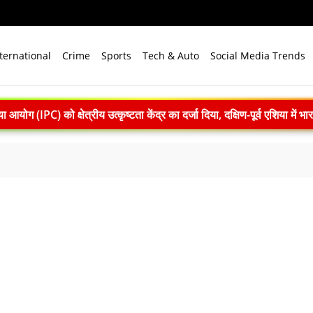
ternational
Crime
Sports
Tech & Auto
Social Media Trends
ार्रवाई: सातारा में अवैध ड्रग फैक्ट्री का भंडाफोड़, अल्प्राजोलम और डायजेपाम जब्
7 तक सक्रिय रह सकता है अल नीनो, मानसून और समुद्री पारिस्थितिकी पर 
िक मल्टीलेवल कार पार्किंग का उद्घाटन, संजय सेठ बोले- आधुनिक तकनीक से मिलेग
िसानों की आय बढ़ाएं: शिवराज सिंह चौहान ने कृषि विश्वविद्यालयों से नियमित प्रश
: 22 में से 20 भारतीय उपग्रहों पर टक्कर का खतरा, 29 बार CAM ऑपरेश
 2026 में पहला मानवरहित मिशन, 2027 तक अंतरिक्ष में जाएगा पहला भारतीय द
़ी सौगात, 188.93 करोड़ रुपये के स्पेस वेंचर कैपिटल फंड से तीन कंपनियों को मिल
PM मोदी बोले- जम्मू-कश्मीर और लद्दाख में विकास का नया युग शुरू
संगोष्ठी: कौशल विकास, डिजिटल शिक्षा और हरित तकनीक पर बनी रणनीति
169 करोड़ रुपये का रिकॉर्ड मुनाफा, अमित शाह को सौंपा 22.90 करोड़ का लाभांश