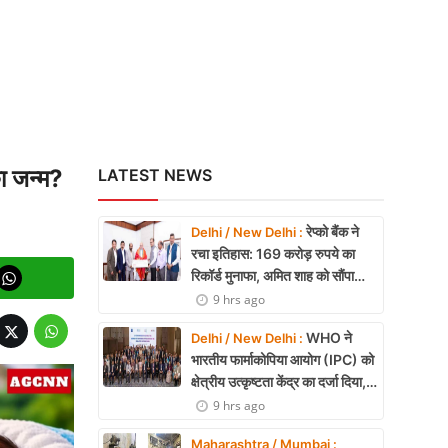
ारत की बड़ी उपलब्धि
का जन्म?
LATEST NEWS
रेप्को बैंक ने
Delhi / New Delhi :
रचा इतिहास: 169 करोड़ रुपये का
रिकॉर्ड मुनाफा, अमित शाह को सौंपा
22.90 करोड़ का लाभांश
9 hrs ago
WHO ने
Delhi / New Delhi :
भारतीय फार्माकोपिया आयोग (IPC) को
क्षेत्रीय उत्कृष्टता केंद्र का दर्जा दिया,
दक्षिण-पूर्व एशिया में भारत की बड़ी
9 hrs ago
उपलब्धि
Maharashtra / Mumbai :