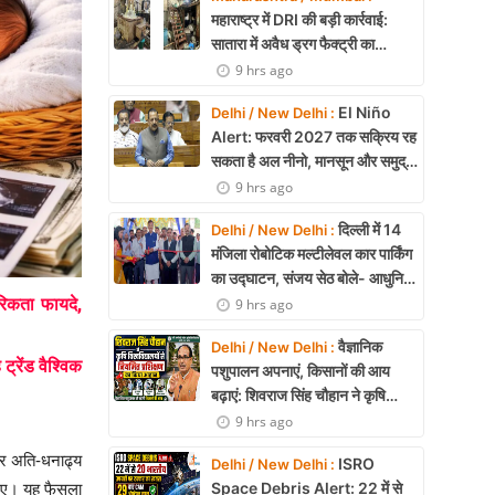
महाराष्ट्र में DRI की बड़ी कार्रवाई:
सातारा में अवैध ड्रग फैक्ट्री का
भंडाफोड़, अल्प्राजोलम और डायजेपाम
9 hrs ago
जब्त
El Niño
Delhi / New Delhi :
Alert: फरवरी 2027 तक सक्रिय रह
सकता है अल नीनो, मानसून और समुद्री
पारिस्थितिकी पर असर की आशंका
9 hrs ago
दिल्ली में 14
Delhi / New Delhi :
मंजिला रोबोटिक मल्टीलेवल कार पार्किंग
का उद्घाटन, संजय सेठ बोले- आधुनिक
तकनीक से मिलेगी बड़ी राहत
गरिकता फायदे,
9 hrs ago
वैज्ञानिक
Delhi / New Delhi :
ट्रेंड वैश्विक
पशुपालन अपनाएं, किसानों की आय
बढ़ाएं: शिवराज सिंह चौहान ने कृषि
विश्वविद्यालयों से नियमित प्रशिक्षण का
9 hrs ago
किया आह्वान
 और अति-धनाढ्य
ISRO
Delhi / New Delhi :
Space Debris Alert: 22 में से
जरिए। यह फैसला