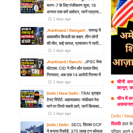
Health
चरण-7 के लिए पंजीकरण शुरू, 18
अगस्त तक करें आवेदन, जानें पात्रता
Development
और पूरी प्रक्रिया
2 days ago
Career
रामगढ़ में
Jharkhand / Ramgarh :
आकाशीय बिजली का कहर: तीन लोगों
Literature
की मौत, कई घायल, प्रशासन ने जारी
की चेतावनी
2 days ago
Tour & Travel
JPSC मेधा
Jharkhand / Ranchi :
History Speaks
घोटाला: CID ने तीन और दलाल किए
गिरफ्तार, अब तक 14 आरोपी गिरफ्त में
About Us
चीनी अरब
2 days ago
कानून, 
Contact Us
TRAI ड्राइव
Delhi / New Delhi :
चीन में स
टेस्ट रिपोर्ट: अहमदाबाद-गांधीधाम रेल
असमानता,
मार्ग पर जियो सबसे आगे, जानें किसका
नेटवर्क सबसे बेहतर
2 days ago
Delhi / New
दिल्ली/
हाल के 
SECL दिपका OCP
Delhi / Delhi :
ने बनाया रिकॉर्ड: 375 लाख टन कोयला
परिवार अपने ब