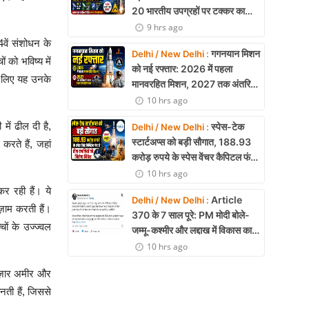
20 भारतीय उपग्रहों पर टक्कर का
खतरा, 29 बार CAM ऑपरेशन सफल
9 hrs ago
4वें संशोधन के
गगनयान मिशन
Delhi / New Delhi :
 को भविष्य में
को नई रफ्तार: 2026 में पहला
े लिए यह उनके
मानवरहित मिशन, 2027 तक अंतरिक्ष
में जाएगा पहला भारतीय दल
10 hrs ago
ें ढील दी है,
स्पेस-टेक
Delhi / New Delhi :
स्टार्टअप्स को बड़ी सौगात, 188.93
करते हैं, जहां
करोड़ रुपये के स्पेस वेंचर कैपिटल फंड
से तीन कंपनियों को मिलेगा निवेश
10 hrs ago
कर रही हैं। ये
Article
Delhi / New Delhi :
ज़ाम करती हैं।
370 के 7 साल पूरे: PM मोदी बोले-
ों के उज्ज्वल
जम्मू-कश्मीर और लद्दाख में विकास का
नया युग शुरू
10 hrs ago
बाज़ार अमीर और
ती हैं, जिससे