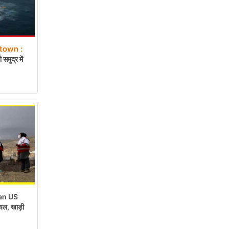
town :
मुद्र में
an US
यल, खाड़ी