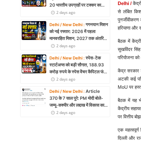
Delhi /
केंद्
20 भारतीय उपग्रहों पर टक्कर का
से लंबित कि
खतरा, 29 बार CAM ऑपरेशन सफल
2 days ago
पुनर्जीवीकरण 
गगनयान मिशन
Delhi / New Delhi :
हरियाणा और र
को नई रफ्तार: 2026 में पहला
मानवरहित मिशन, 2027 तक अंतरिक्ष
बैठक में केंद
में जाएगा पहला भारतीय दल
2 days ago
सुखविंदर सिंह
परियोजना को 
स्पेस-टेक
Delhi / New Delhi :
स्टार्टअप्स को बड़ी सौगात, 188.93
केंद्र सरकार क
करोड़ रुपये के स्पेस वेंचर कैपिटल फंड
से तीन कंपनियों को मिलेगा निवेश
अटकी कई परिय
2 days ago
MoU पर हस्ताक
Article
Delhi / New Delhi :
370 के 7 साल पूरे: PM मोदी बोले-
बैठक में यह
जम्मू-कश्मीर और लद्दाख में विकास का
केंद्रीय सहाय
नया युग शुरू
2 days ago
पर वित्तीय बो
एक महत्वपूर्
दिल्ली और रा