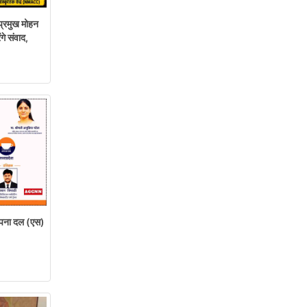
्रमुख मोहन
गे संवाद,
ना दल (एस)