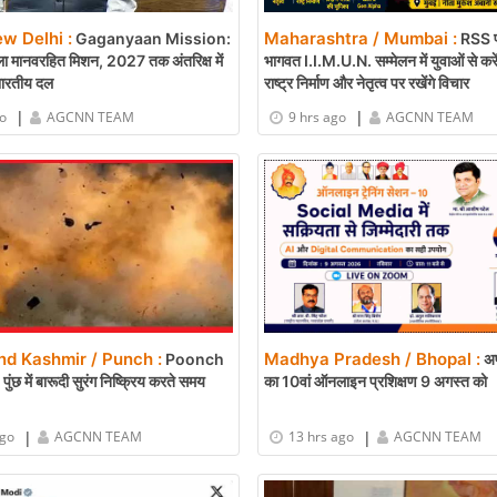
ew Delhi :
Maharashtra / Mumbai :
Gaganyaan Mission:
RSS प
ा मानवरहित मिशन, 2027 तक अंतरिक्ष में
भागवत I.I.M.U.N. सम्मेलन में युवाओं से करें
भारतीय दल
राष्ट्र निर्माण और नेतृत्व पर रखेंगे विचार
|
|
go
AGCNN TEAM
9 hrs ago
AGCNN TEAM
d Kashmir / Punch :
Madhya Pradesh / Bhopal :
Poonch
अप
ंछ में बारूदी सुरंग निष्क्रिय करते समय
का 10वां ऑनलाइन प्रशिक्षण 9 अगस्त को
|
|
ago
AGCNN TEAM
13 hrs ago
AGCNN TEAM