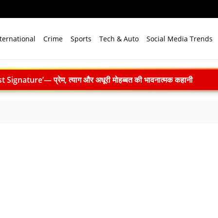
ternational
Crime
Sports
Tech & Auto
Social Media Trends
ignature’— प्रेम, त्याग और अधूरी मोहब्बत की भावनात्मक कहानी
 ने 4000 किमी रेंज वाली परमाणु सक्षम अग्नि-4 बैलिस्टिक मिसाइल का सफल प
.N. सम्मेलन में युवाओं से करेंगे संवाद, राष्ट्र निर्माण और नेतृत्व पर रखेंगे विच
n Premiere: इस स्वतंत्रता दिवस 15 अगस्त को शाम 7:30 बजे सिर्फ Zee 
 बारूदी सुरंग निष्क्रिय करते समय विस्फोट
लाइन प्रशिक्षण 9 अगस्त को
169 करोड़ रुपये का रिकॉर्ड मुनाफा, अमित शाह को सौंपा 22.90 करोड़ का लाभांश
ाद खत्म: 61 श्रमिकों को 26.81 करोड़ रुपये का पैकेज, समझौते पर मुहर
 भारत बनेगा स्वच्छ ऊर्जा तकनीकों का वैश्विक विनिर्माण केंद्र
े विजन में प्रादेशिक सेना की अहम भूमिका, 10 करोड़ पौधे लगाने का रिकॉर्ड
में पहला मानवरहित मिशन, 2027 तक अंतरिक्ष में जाएगा पहला भारतीय दल