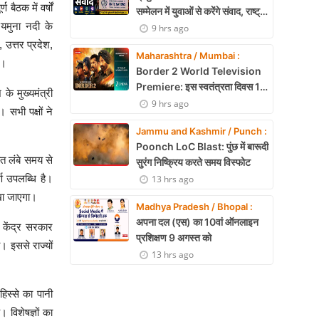
बैठक में वर्षों
सम्मेलन में युवाओं से करेंगे संवाद, राष्ट्र
यमुना नदी के
निर्माण और नेतृत्व पर रखेंगे विचार
9 hrs ago
 उत्तर प्रदेश,
Maharashtra / Mumbai :
ई।
Border 2 World Television
Premiere: इस स्वतंत्रता दिवस 15
के मुख्यमंत्री
अगस्त को शाम 7:30 बजे सिर्फ Zee
9 hrs ago
 सभी पक्षों ने
Cinema पर देखें बॉर्डर 2
Jammu and Kashmir / Punch :
Poonch LoC Blast: पुंछ में बारूदी
तहत लंबे समय से
सुरंग निष्क्रिय करते समय विस्फोट
ण उपलब्धि है।
13 hrs ago
रखा जाएगा।
Madhya Pradesh / Bhopal :
अपना दल (एस) का 10वां ऑनलाइन
केंद्र सरकार
प्रशिक्षण 9 अगस्त को
। इससे राज्यों
13 hrs ago
िस्से का पानी
विशेषज्ञों का