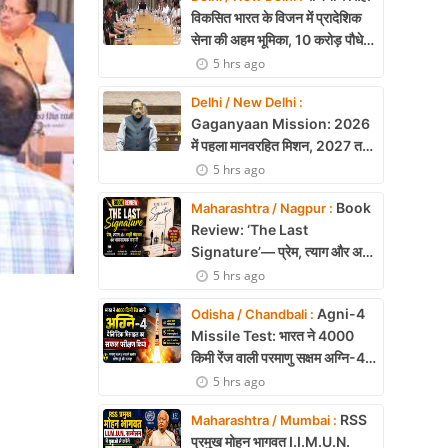
विकसित भारत के विजन में प्रादेशिक
सेना की अहम भूमिका, 10 करोड़ पौधे
लगाने का रिकॉर्ड
5 hrs ago
Delhi / New Delhi :
Gaganyaan Mission: 2026
में पहला मानवरहित मिशन, 2027 तक
अंतरिक्ष में जाएगा पहला भारतीय दल
5 hrs ago
Book
Maharashtra / Nagpur :
Review: ‘The Last
Signature’— प्रेम, त्याग और अधूरी
मोहब्बत की भावनात्मक कहानी
5 hrs ago
Agni-4
Odisha / Chandbali :
Missile Test: भारत ने 4000
किमी रेंज वाली परमाणु सक्षम अग्नि-4
बैलिस्टिक मिसाइल का सफल परीक्षण,
5 hrs ago
बढ़ी सामरिक ताकत
RSS
Maharashtra / Mumbai :
प्रमुख मोहन भागवत I.I.M.U.N.