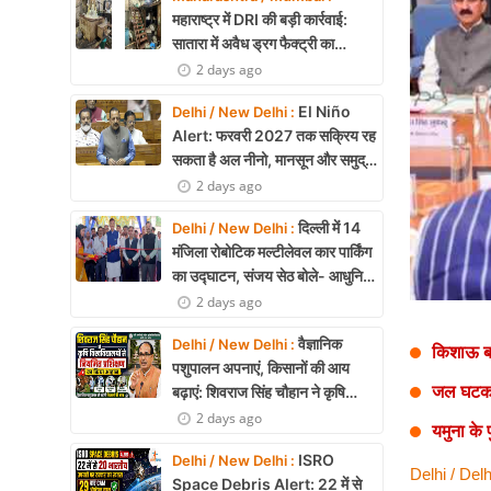
Health
महाराष्ट्र में DRI की बड़ी कार्रवाई:
सातारा में अवैध ड्रग फैक्ट्री का
Development
भंडाफोड़, अल्प्राजोलम और डायजेपाम
2 days ago
जब्त
Career
El Niño
Delhi / New Delhi :
Alert: फरवरी 2027 तक सक्रिय रह
Literature
सकता है अल नीनो, मानसून और समुद्री
पारिस्थितिकी पर असर की आशंका
2 days ago
Tour & Travel
दिल्ली में 14
Delhi / New Delhi :
History Speaks
मंजिला रोबोटिक मल्टीलेवल कार पार्किंग
का उद्घाटन, संजय सेठ बोले- आधुनिक
About Us
तकनीक से मिलेगी बड़ी राहत
2 days ago
Contact Us
वैज्ञानिक
Delhi / New Delhi :
किशाऊ बा
पशुपालन अपनाएं, किसानों की आय
जल घटक 
बढ़ाएं: शिवराज सिंह चौहान ने कृषि
विश्वविद्यालयों से नियमित प्रशिक्षण का
2 days ago
यमुना के
किया आह्वान
ISRO
Delhi / New Delhi :
Delhi / Delh
Space Debris Alert: 22 में से