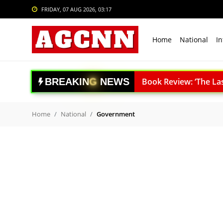
FRIDAY, 07 AUG 2026, 03:17
Login
Register
Home
National
In
Home
National
Book Review: ‘The Last S
B
R
E
A
K
I
N
G
N
E
W
S
Agni-4 Missile Test: भारत
International
RSS प्रमुख मोहन भागवत I.I.M.U
Crime
Border 2 World Televisio
Home
National
Government
Poonch LoC Blast: पुंछ में
Sports
अपना दल (एस) का 10वां ऑन
Tech & Auto
रेप्को बैंक ने रचा इतिहास: 
Social Media Trends
ACC बरगढ़ सीमेंट वर्क्स विव
ऊर्जा सुरक्षा पर कुमारस्वामी:
Entertainment
राजनाथ सिंह: विकसित भारत क
Women
Gaganyaan Mission: 2026 