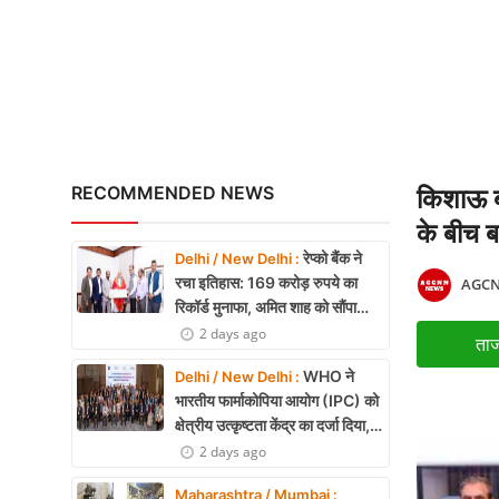
X Education
Article
Religion
Interview
RECOMMENDED NEWS
किशाऊ बा
Business
के बीच 
रेप्को बैंक ने
Delhi / New Delhi :
Relationship
रचा इतिहास: 169 करोड़ रुपये का
AGCN
रिकॉर्ड मुनाफा, अमित शाह को सौंपा
Education
22.90 करोड़ का लाभांश
2 days ago
ताज
Defence & Security
WHO ने
Delhi / New Delhi :
भारतीय फार्माकोपिया आयोग (IPC) को
Environment
क्षेत्रीय उत्कृष्टता केंद्र का दर्जा दिया,
दक्षिण-पूर्व एशिया में भारत की बड़ी
2 days ago
Lifestyle
उपलब्धि
Maharashtra / Mumbai :