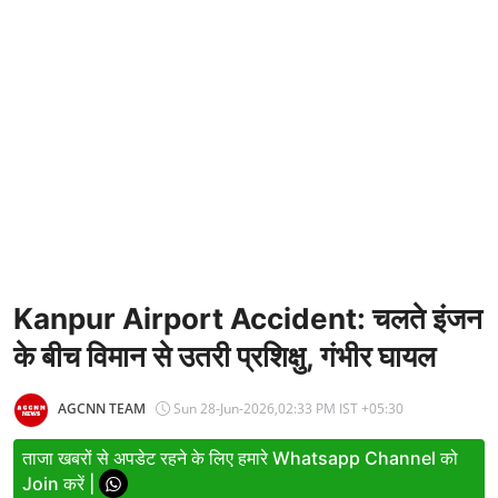
Entertainment
Women
X Education
Article
Religion
Interview
Business
Kanpur Airport Accident: चलते इंजन
के बीच विमान से उतरी प्रशिक्षु, गंभीर घायल
Relationship
Education
AGCNN TEAM
Sun 28-Jun-2026,02:33 PM IST +05:30
Defence & Security
ताजा खबरों से अपडेट रहने के लिए हमारे Whatsapp Channel को
Join करें |
Environment