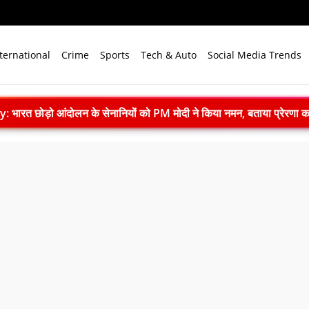
ternational
Crime
Sports
Tech & Auto
Social Media Trends
e Case: गोमतीनगर थाने की बैरक में सिपाही ने फंदे से लटककर दी जान
ी की देशवासियों से खास अपील, ‘विकसित भारत’ का लें संकल्प
स्त से पहले प्रशासन ने छात्रों को दी चेतावनी
के 3 सदस्यों का इस्तीफा, CBI जांच पर अड़े छात्र
942: जब भारत ने अंग्रेजों से कहा, अब भारत छोड़ो- डॉ. कठेरिया
 स्पष्टीकरण, आम यूजर्स के लिए भुगतान रहेगा फ्री
 2.09 लाख से अधिक नए घरों को मंजूरी
्भर भारत के लिए लागत अनुकूलन पर जोर
्षा मंत्री राजनाथ सिंह ने रक्तदान शिविर का किया उद्घाटन
भ्यास 2026, 10 अगस्त से कोच्चि में होगा आयोजन