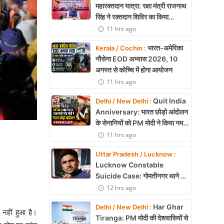
महारक्तदान यात्रा: रक्षा मंत्री राजनाथ
सिंह ने रक्तदान शिविर का किया
उद्घाटन
11 hrs ago
भारत-अमेरिका
Kerala / Cochin :
नौसेना EOD अभ्यास 2026, 10
अगस्त से कोच्चि में होगा आयोजन
11 hrs ago
Quit India
Delhi / New Delhi :
Anniversary: भारत छोड़ो आंदोलन
के सेनानियों को PM मोदी ने किया नमन,
बताया प्रेरणा का स्रोत
11 hrs ago
Uttar Pradesh / Lucknow :
Lucknow Constable
Suicide Case: गोमतीनगर थाने की
बैरक में सिपाही ने फंदे से लटककर दी
12 hrs ago
जान
Har Ghar
Delhi / New Delhi :
 नहीं हुआ है।
Tiranga: PM मोदी की देशवासियों से