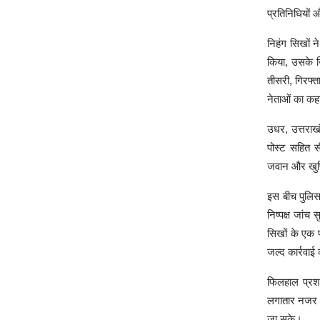
प्रतिनिधियों
निहंग सिखों न
किया, उसके ख
तीसरी, गिरफ्त
नेताओं का कहन
उधर, उत्तराख
पोस्ट सहित सी
जवान और खुफि
इस बीच पुलिस 
निष्पक्ष जांच
सिखों के एक प
जल्द कार्रवाई
फिलहाल प्रशा
लगातार नजर ब
जा सके।