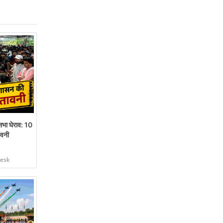
सभा घेराव: 10
ावनी
Desk