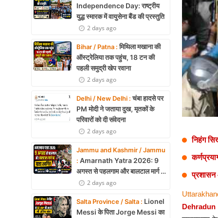
Health
Independence Day: राष्ट्रीय
युद्ध स्मारक में वायुसेना बैंड की प्रस्तुति
Development
2 days ago
मिथिला मखाना की
Career
Bihar / Patna :
ऑस्ट्रेलिया तक पहुंच, 18 टन की
Literature
पहली समुद्री खेप रवाना
2 days ago
Tour & Travel
चंबा हादसे पर
Delhi / New Delhi :
PM मोदी ने जताया दुख, मृतकों के
History Speaks
परिवारों को दी संवेदना
About Us
2 days ago
निहंग सिख
Jammu and Kashmir / Jammu
Contact Us
कर्णप्रय
Amarnath Yatra 2026: 9
:
अगस्त से पहलगाम और बालटाल मार्ग पर
प्रशासन 
यात्रा स्थगित
2 days ago
Uttarakhan
Lionel
Salta Province / Salta :
Dehradun
Messi के पिता Jorge Messi का