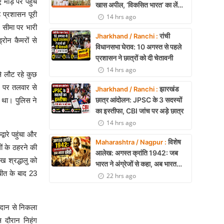
 मोड़ पर पहुंच
खास अपील, ‘विकसित भारत’ का लें
ड प्रशासन पूरी
संकल्प
14 hrs ago
। सीमा पर भारी
रांची
Jharkhand / Ranchi :
्रोन कैमरों से
विधानसभा घेराव: 10 अगस्त से पहले
प्रशासन ने छात्रों को दी चेतावनी
14 hrs ago
े लौट रहे कुछ
े पर तलवार से
झारखंड
Jharkhand / Ranchi :
छात्र आंदोलन: JPSC के 3 सदस्यों
 था। पुलिस ने
का इस्तीफा, CBI जांच पर अड़े छात्र
14 hrs ago
ारे पहुंचा और
विशेष
Maharashtra / Nagpur :
गों के ठहरने की
आलेख: अगस्त क्रांति 1942: जब
ख श्रद्धालु को
भारत ने अंग्रेजों से कहा, अब भारत
ीत के बाद 23
छोड़ो- डॉ. कठेरिया
22 hrs ago
हीदान से निकला
 दौरान निहंग