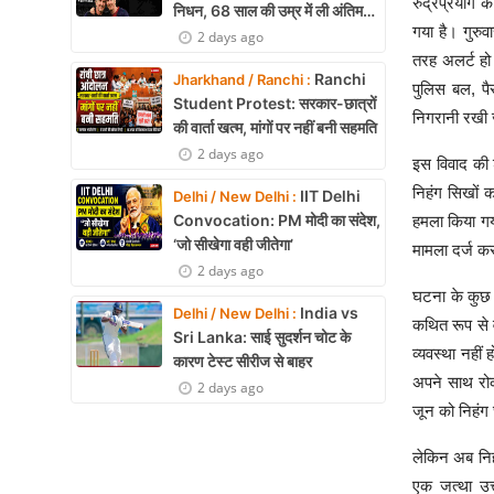
रुद्रप्रयाग क
निधन, 68 साल की उम्र में ली अंतिम
गया है। गुरुव
सांस
2 days ago
तरह अलर्ट हो 
Ranchi
Jharkhand / Ranchi :
पुलिस बल, पैर
Student Protest: सरकार-छात्रों
निगरानी रखी 
की वार्ता खत्म, मांगों पर नहीं बनी सहमति
2 days ago
इस विवाद की 
निहंग सिखों 
IIT Delhi
Delhi / New Delhi :
Convocation: PM मोदी का संदेश,
हमला किया गय
‘जो सीखेगा वही जीतेगा’
मामला दर्ज कर
2 days ago
घटना के कुछ 
India vs
Delhi / New Delhi :
कथित रूप से वह
Sri Lanka: साई सुदर्शन चोट के
व्यवस्था नहीं
कारण टेस्ट सीरीज से बाहर
अपने साथ रो
2 days ago
जून को निहंग
लेकिन अब निहं
एक जत्था उत