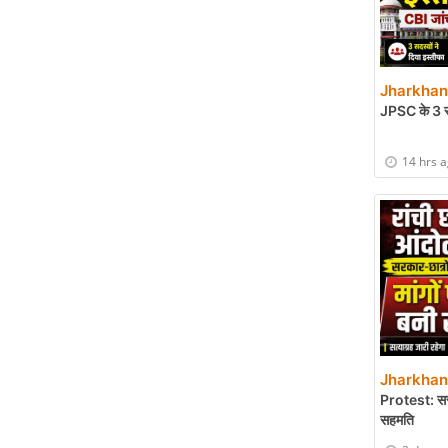
Jharkhand
JPSC के 3 सद
14 hrs 
Jharkhand
Protest: सरका
सहमति