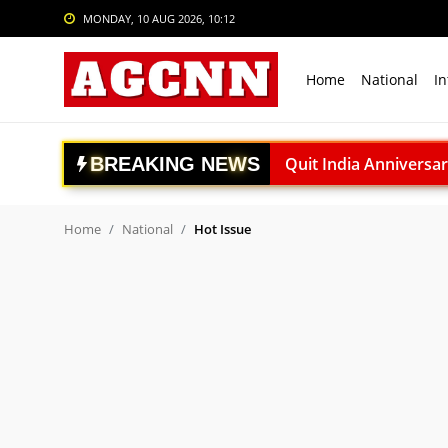
MONDAY, 10 AUG 2026, 10:12
Login
Register
Home
National
In
Home
National
B
R
E
A
K
I
N
G
N
E
W
S
Lucknow Constable Suicid
International
Har Ghar Tiranga: PM मोद
Crime
रांची विधानसभा घेराव: 10 अग
Home
National
Hot Issue
झारखंड छात्र आंदोलन: JPSC 
Sports
विशेष आलेख: अगस्त क्रांति 1
Tech & Auto
UPI शुल्क पर सरकार का बड़ा
Social Media Trends
PMAY-U 2.0: 16 राज्यों में
ICoAS दिवस 2026: आत्मनिर
Entertainment
सिंदूर महारक्तदान यात्रा: रक
Women
भारत-अमेरिका नौसेना EOD अ