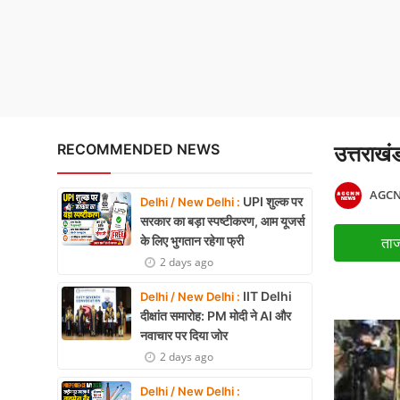
Quit India Anniversary: भ
X Education
Article
Religion
Interview
RECOMMENDED NEWS
उत्तराखंड
Business
AGCN
UPI शुल्क पर
Delhi / New Delhi :
Relationship
सरकार का बड़ा स्पष्टीकरण, आम यूजर्स
के लिए भुगतान रहेगा फ्री
ताज
Education
2 days ago
Defence & Security
IIT Delhi
Delhi / New Delhi :
दीक्षांत समारोह: PM मोदी ने AI और
Environment
नवाचार पर दिया जोर
2 days ago
Lifestyle
Delhi / New Delhi :