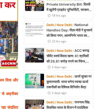
Private University Bill: दिल्ली
में खुलेंगी प्राइवेट यूनिवर्सिटी, सरकार
लाएगी नया कानून
18 hrs ago
National
Delhi / New Delhi :
Handloo Day: पीएम मोदी ने बुनकरों
को किया नमन, आत्मनिर्भर भारत का
बताया मजबूत आधार
22 hrs ago
ACC बरगढ़
Delhi / New Delhi :
सीमेंट वर्क्स विवाद खत्म: 61 श्रमिकों
को 26.81 करोड़ रुपये का पैकेज,
समझौते पर मुहर
2 days ago
ऊर्जा सुरक्षा पर
Delhi / New Delhi :
ष्य दिया और
कुमारस्वामी: भारत बनेगा स्वच्छ ऊर्जा
तकनीकों का वैश्विक विनिर्माण केंद्र
2 days ago
ी से अफ्रीका
राजनाथ सिंह:
Delhi / New Delhi :
 रहा संतुलित
विकसित भारत के विजन में प्रादेशिक