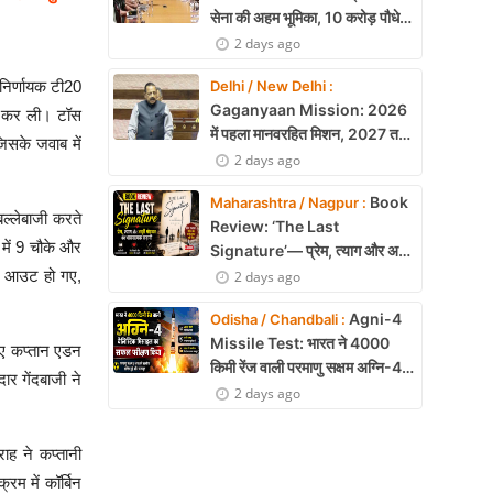
सेना की अहम भूमिका, 10 करोड़ पौधे
लगाने का रिकॉर्ड
2 days ago
Delhi / New Delhi :
 निर्णायक टी20
Gaganyaan Mission: 2026
ाम कर ली। टॉस
में पहला मानवरहित मिशन, 2027 तक
िसके जवाब में
अंतरिक्ष में जाएगा पहला भारतीय दल
2 days ago
Book
Maharashtra / Nagpur :
ल्लेबाजी करते
Review: ‘The Last
 में 9 चौके और
Signature’— प्रेम, त्याग और अधूरी
मोहब्बत की भावनात्मक कहानी
ाकर आउट हो गए,
2 days ago
Agni-4
Odisha / Chandbali :
Missile Test: भारत ने 4000
हुए कप्तान एडन
किमी रेंज वाली परमाणु सक्षम अग्नि-4
र गेंदबाजी ने
बैलिस्टिक मिसाइल का सफल परीक्षण,
2 days ago
बढ़ी सामरिक ताकत
ाह ने कप्तानी
रम में कॉर्बिन