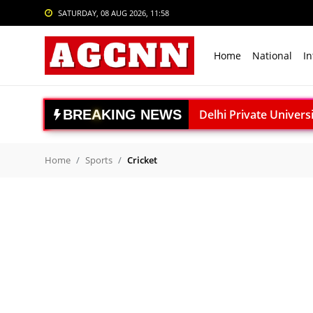
SATURDAY, 08 AUG 2026, 11:58
Login
Register
Home
National
In
Home
National
B
R
E
A
K
I
N
G
N
E
W
S
Delhi Private University Bi
International
National Handloo Day: पी
Crime
ACC बरगढ़ सीमेंट वर्क्स विव
Home
Sports
Cricket
ऊर्जा सुरक्षा पर कुमारस्वामी:
Sports
राजनाथ सिंह: विकसित भारत क
Tech & Auto
Gaganyaan Mission: 2026 
Social Media Trends
Book Review: ‘The Last S
Agni-4 Missile Test: भारत
Entertainment
RSS प्रमुख मोहन भागवत I.I.M.U
Women
अंबेडकरनगर में सीएम योगी क