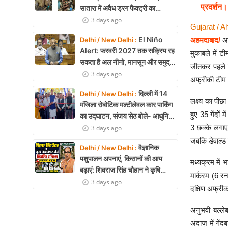
प्रदर्शन।
सातारा में अवैध ड्रग फैक्ट्री का
भंडाफोड़, अल्प्राजोलम और डायजेपाम
3 days ago
Gujarat / 
जब्त
El Niño
Delhi / New Delhi :
अहमदाबाद/
अह
Alert: फरवरी 2027 तक सक्रिय रह
मुकाबले में 
सकता है अल नीनो, मानसून और समुद्री
जीतकर पहले ग
पारिस्थितिकी पर असर की आशंका
3 days ago
अफ्रीकी टीम
दिल्ली में 14
Delhi / New Delhi :
लक्ष्य का पी
मंजिला रोबोटिक मल्टीलेवल कार पार्किंग
हुए 35 गेंदों
का उद्घाटन, संजय सेठ बोले- आधुनिक
तकनीक से मिलेगी बड़ी राहत
3 छक्के लगाए।
3 days ago
जबकि डेवाल्ड ब
वैज्ञानिक
Delhi / New Delhi :
पशुपालन अपनाएं, किसानों की आय
मध्यक्रम में 
बढ़ाएं: शिवराज सिंह चौहान ने कृषि
मार्करम (6 र
विश्वविद्यालयों से नियमित प्रशिक्षण का
3 days ago
दक्षिण अफ्रीक
किया आह्वान
अनुभवी बल्ले
अंदाज़ में गे