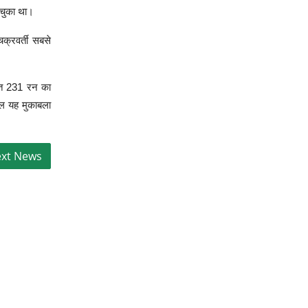
 चुका था।
क्रवर्ती सबसे
ौलत 231 रन का
ेवल यह मुकाबला