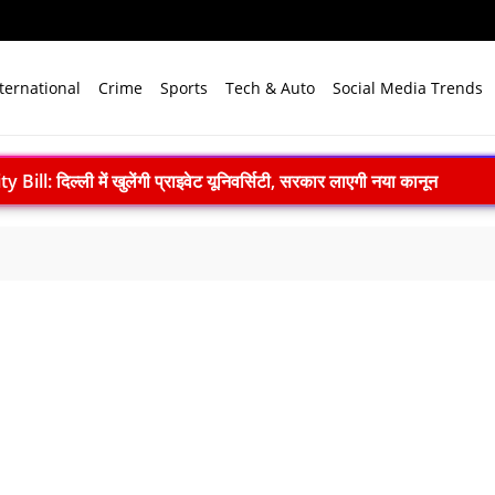
ternational
Crime
Sports
Tech & Auto
Social Media Trends
ll: दिल्ली में खुलेंगी प्राइवेट यूनिवर्सिटी, सरकार लाएगी नया कानून
एम मोदी ने बुनकरों को किया नमन, आत्मनिर्भर भारत का बताया मजबूत आधार
ाद खत्म: 61 श्रमिकों को 26.81 करोड़ रुपये का पैकेज, समझौते पर मुहर
 भारत बनेगा स्वच्छ ऊर्जा तकनीकों का वैश्विक विनिर्माण केंद्र
े विजन में प्रादेशिक सेना की अहम भूमिका, 10 करोड़ पौधे लगाने का रिकॉर्ड
में पहला मानवरहित मिशन, 2027 तक अंतरिक्ष में जाएगा पहला भारतीय दल
ignature’— प्रेम, त्याग और अधूरी मोहब्बत की भावनात्मक कहानी
 ने 4000 किमी रेंज वाली परमाणु सक्षम अग्नि-4 बैलिस्टिक मिसाइल का सफल प
.N. सम्मेलन में युवाओं से करेंगे संवाद, राष्ट्र निर्माण और नेतृत्व पर रखेंगे विच
ा सपा पर हमला, बोले- विपक्ष ने विकास और अनुपूरक बजट पर रोकी चर्चा