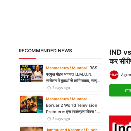
Uttrakhand Accident: पौड़ी
X Education
Article
Religion
Interview
RECOMMENDED NEWS
IND vs 
Business
कर सीरी
RSS
Maharashtra / Mumbai :
Relationship
प्रमुख मोहन भागवत I.I.M.U.N.
Agcnn
सम्मेलन में युवाओं से करेंगे संवाद, राष्ट्र
Education
निर्माण और नेतृत्व पर रखेंगे विचार
2 days ago
ताज
Defence & Security
Maharashtra / Mumbai :
Border 2 World Television
Environment
Premiere: इस स्वतंत्रता दिवस 15
अगस्त को शाम 7:30 बजे सिर्फ Zee
2 days ago
Lifestyle
Cinema पर देखें बॉर्डर 2
Jammu and Kashmir / Punch :