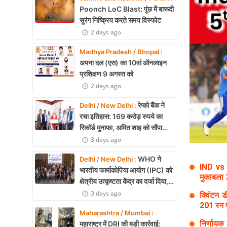
Health
Poonch LoC Blast: पुंछ में बारूदी
सुरंग निष्क्रिय करते समय विस्फोट
Development
2 days ago
Career
Madhya Pradesh / Bhopal :
अपना दल (एस) का 10वां ऑनलाइन
Literature
प्रशिक्षण 9 अगस्त को
2 days ago
Tour & Travel
रेप्को बैंक ने
Delhi / New Delhi :
History Speaks
रचा इतिहास: 169 करोड़ रुपये का
रिकॉर्ड मुनाफा, अमित शाह को सौंपा
About Us
22.90 करोड़ का लाभांश
3 days ago
Contact Us
WHO ने
Delhi / New Delhi :
IND vs 
भारतीय फार्माकोपिया आयोग (IPC) को
मुकाबला 
क्षेत्रीय उत्कृष्टता केंद्र का दर्जा दिया,
दक्षिण-पूर्व एशिया में भारत की बड़ी
3 days ago
क्विंटन 
उपलब्धि
201 रन 
Maharashtra / Mumbai :
निर्णायक
महाराष्ट्र में DRI की बड़ी कार्रवाई: