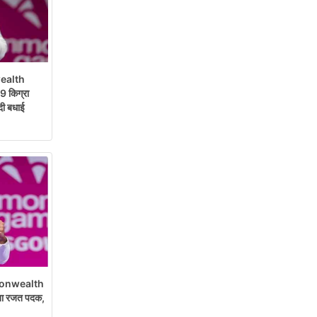
alth
 किग्रा
दी बधाई
onwealth
ीता रजत पदक,