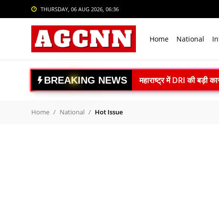
THURSDAY, 06 AUG 2026, 06:36
Login
Register
Home
National
In
Home
National
B
R
E
A
K
I
N
G
N
E
W
S
El Niño Alert: फरवरी 202
International
दिल्ली में 14 मंजिला रोबोट
Crime
वैज्ञानिक पशुपालन अपनाएं, क
Home
National
Hot Issue
ISRO Space Debris Alert
Sports
गगनयान मिशन को नई रफ्तार:
Tech & Auto
स्पेस-टेक स्टार्टअप्स को बड
Social Media Trends
Poonch LoC Blast: पुंछ में
अपना दल (एस) का 10वां ऑन
Entertainment
रेप्को बैंक ने रचा इतिहास: 
Women
WHO ने भारतीय फार्माकोपिया आ