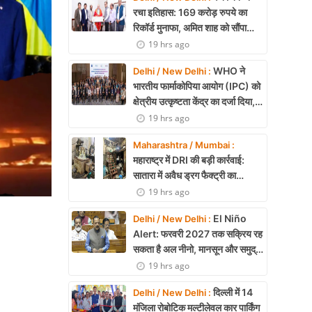
रचा इतिहास: 169 करोड़ रुपये का
रिकॉर्ड मुनाफा, अमित शाह को सौंपा
22.90 करोड़ का लाभांश
19 hrs ago
WHO ने
Delhi / New Delhi :
भारतीय फार्माकोपिया आयोग (IPC) को
क्षेत्रीय उत्कृष्टता केंद्र का दर्जा दिया,
दक्षिण-पूर्व एशिया में भारत की बड़ी
19 hrs ago
उपलब्धि
Maharashtra / Mumbai :
महाराष्ट्र में DRI की बड़ी कार्रवाई:
सातारा में अवैध ड्रग फैक्ट्री का
भंडाफोड़, अल्प्राजोलम और डायजेपाम
19 hrs ago
जब्त
El Niño
Delhi / New Delhi :
Alert: फरवरी 2027 तक सक्रिय रह
सकता है अल नीनो, मानसून और समुद्री
पारिस्थितिकी पर असर की आशंका
19 hrs ago
दिल्ली में 14
Delhi / New Delhi :
मंजिला रोबोटिक मल्टीलेवल कार पार्किंग