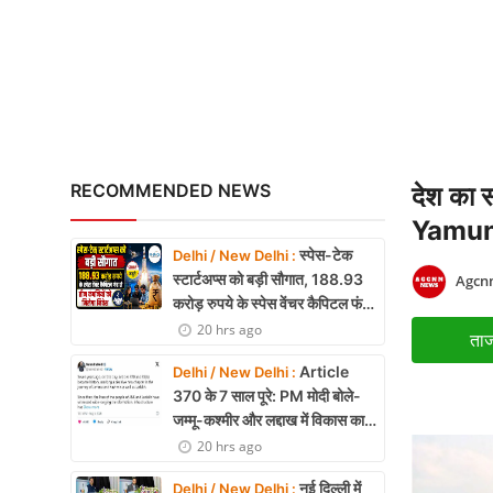
महाराष्ट्र में DRI की बड़ी क
X Education
Article
Religion
Interview
RECOMMENDED NEWS
देश का 
Business
Yamun
स्पेस-टेक
Delhi / New Delhi :
Relationship
स्टार्टअप्स को बड़ी सौगात, 188.93
Agcnn
करोड़ रुपये के स्पेस वेंचर कैपिटल फंड
Education
से तीन कंपनियों को मिलेगा निवेश
20 hrs ago
ताज
Defence & Security
Article
Delhi / New Delhi :
370 के 7 साल पूरे: PM मोदी बोले-
Environment
जम्मू-कश्मीर और लद्दाख में विकास का
नया युग शुरू
20 hrs ago
Lifestyle
नई दिल्ली में
Delhi / New Delhi :