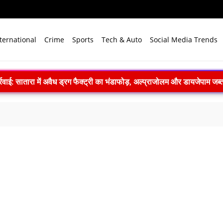
ternational
Crime
Sports
Tech & Auto
Social Media Trends
7 तक सक्रिय रह सकता है अल नीनो, मानसून और समुद्री पारिस्थितिकी पर 
िक मल्टीलेवल कार पार्किंग का उद्घाटन, संजय सेठ बोले- आधुनिक तकनीक से मिलेग
िसानों की आय बढ़ाएं: शिवराज सिंह चौहान ने कृषि विश्वविद्यालयों से नियमित प्रश
: 22 में से 20 भारतीय उपग्रहों पर टक्कर का खतरा, 29 बार CAM ऑपरेश
 2026 में पहला मानवरहित मिशन, 2027 तक अंतरिक्ष में जाएगा पहला भारतीय द
़ी सौगात, 188.93 करोड़ रुपये के स्पेस वेंचर कैपिटल फंड से तीन कंपनियों को मिल
 बारूदी सुरंग निष्क्रिय करते समय विस्फोट
लाइन प्रशिक्षण 9 अगस्त को
169 करोड़ रुपये का रिकॉर्ड मुनाफा, अमित शाह को सौंपा 22.90 करोड़ का लाभांश
योग (IPC) को क्षेत्रीय उत्कृष्टता केंद्र का दर्जा दिया, दक्षिण-पूर्व एशिया में भ