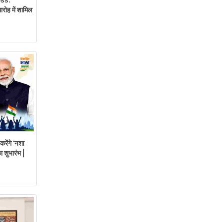
रोह में शामिल
रेंगे ‘नशा
 शुभारंभ |