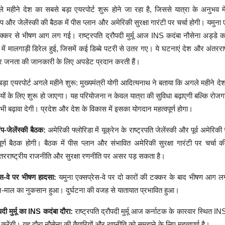
े महीने देश का सबसे बड़ा एयरपोर्ट शुरू होने जा रहा है, जिससे यात्रा के अनुभव मे
्रंप और जेलेंस्की की बैठक में पीस प्लान और अमेरिकी सुरक्षा गारंटी पर चर्चा होगी। यमुना 
टक्कर से भीषण आग लग गई। राष्ट्रपति द्रौपदी मुर्मू आज INS कदंबा नौसेना अड्डे का
 में मालगाड़ी डिरेल हुई, जिसमें कई डिब्बे पटरी से उतर गए। ये घटनाएं देश और अंतरराष
ं और जनता की जानकारी के लिए अपडेट प्रदान करती हैं।
ड़ा एयरपोर्ट अगले महीने शुरू: मुख्यमंत्री योगी आदित्यनाथ ने बताया कि अगले महीने दे
रियों के लिए शुरू हो जाएगा। यह परियोजना न केवल यात्रा की सुविधा बढ़ाएगी बल्कि रो
 भी बढ़ावा देगी। प्रदेश और देश के विकास में इसका योगदान महत्वपूर्ण होगा।
्रंप-जेलेंस्की बैठक:
अमेरिकी फ्लोरिडा में यूक्रेन के राष्ट्रपति जेलेंस्की और पूर्व अमेरिकी र
पूर्ण बैठक होगी। बैठक में पीस प्लान और संभावित अमेरिकी सुरक्षा गारंटी पर चर्चा
ंतरराष्ट्रीय राजनीति और सुरक्षा रणनीति पर असर पड़ सकता है।
रेस-वे पर भीषण हादसा:
यमुना एक्सप्रेस-वे पर दो कारों की टक्कर के बाद भीषण आग 
माल का नुकसान हुआ। दुर्घटना की वजह से यातायात प्रभावित हुआ।
ौपदी मुर्मू का INS कदंबा दौरा:
राष्ट्रपति द्रौपदी मुर्मू आज कर्नाटक के कारवार स्थित IN
 करेंगी। यह दौरा नौसेना की तैयारियों और रणनीति को समझने के लिए महत्वपूर्ण है।