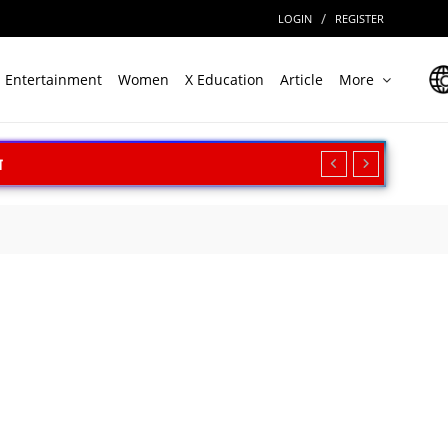
/
LOGIN
REGISTER
Entertainment
Women
X Education
Article
More
असर की आशंका
ी बड़ी राहत
िक्षण का किया आह्वान
न सफल
ल
ेगा निवेश
ारत की बड़ी उपलब्धि