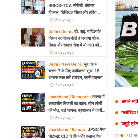
Health
BRICS-TCA संगोष्ठी: कौशल
विकास, डिजिटल शिक्षा और हरित
Development
तकनीक पर बनी रणनीति
2 days ago
Career
डी. वाई. पाटिल के
Delhi / Delhi :
निधन पर पीएम मोदी ने जताया शोक,
Literature
शिक्षा और समाज सेवा में योगदान को
किया याद
2 days ago
Tour & Travel
युवा संगम
Delhi / New Delhi :
History Speaks
चरण-7 के लिए पंजीकरण शुरू, 18
अगस्त तक करें आवेदन, जानें पात्रता
About Us
और पूरी प्रक्रिया
2 days ago
Contact Us
रामगढ़ में
Jharkhand / Ramgarh :
अगले महीन
आकाशीय बिजली का कहर: तीन लोगों
की मौत, कई घायल, प्रशासन ने जारी
फ्लोरिडा म
की चेतावनी
2 days ago
जमुई ट्रे
JPSC मेधा
Jharkhand / Ranchi :
Delhi / Delh
घोटाला: CID ने तीन और दलाल किए