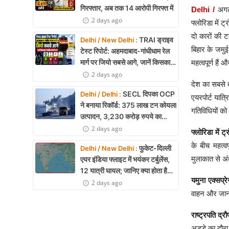
गिरफ्तार, अब तक 14 आरोपी गिरफ्त में
Delhi /
अगल
2 days ago
फ्लोरिडा में ट
दो कारों की 
TRAI ड्राइव
Delhi / New Delhi :
बिहार के जमुई
टेस्ट रिपोर्ट: अहमदाबाद-गांधीधाम रेल
मार्ग पर जियो सबसे आगे, जानें किसका
महत्वपूर्ण है
नेटवर्क सबसे बेहतर
2 days ago
देश का सबसे ब
SECL दिपका OCP
Delhi / Delhi :
एयरपोर्ट यात्
ने बनाया रिकॉर्ड: 375 लाख टन कोयला
गतिविधियों को
उत्पादन, 3,230 करोड़ रुपये का
मुनाफा
2 days ago
फ्लोरिडा में ट
के बीच महत्व
फुकेट-दिल्ली
Delhi / New Delhi :
मुलाकात से अ
एयर इंडिया फ्लाइट में भयंकर टर्बुलेंस,
12 यात्री घायल; जानिए क्या होता है
यमुना एक्सप्
एयर टर्बुलेंस
2 days ago
वाहन और जान-
राष्ट्रपति द्र
अड्डे का दौरा