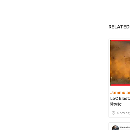
RELATED
Jammu an
LoC Blast: पु
विस्फोट
4 hrs a