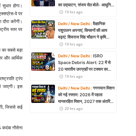
का उद्घाटन, संजय सेठ बोले- आधुनिक
ं सुधार होगा।
तकनीक से मिलेगी बड़ी राहत
19 hrs ago
एक्सप्रेस-वे पर
 दौरा करेंगी।
वैज्ञानिक
Delhi / New Delhi :
्ट्रीय स्तर पर
पशुपालन अपनाएं, किसानों की आय
बढ़ाएं: शिवराज सिंह चौहान ने कृषि
विश्वविद्यालयों से नियमित प्रशिक्षण का
19 hrs ago
श का सबसे बड़ा
किया आह्वान
ISRO
Delhi / New Delhi :
जगार और आर्थिक
Space Debris Alert: 22 में से
20 भारतीय उपग्रहों पर टक्कर का
खतरा, 29 बार CAM ऑपरेशन सफल
19 hrs ago
ाष्ट्रपति ट्रंप
 की जाएगी। इस
गगनयान मिशन
Delhi / New Delhi :
को नई रफ्तार: 2026 में पहला
मानवरहित मिशन, 2027 तक अंतरिक्ष
लगी, जिससे कई
में जाएगा पहला भारतीय दल
20 hrs ago
S कदंबा नौसेना