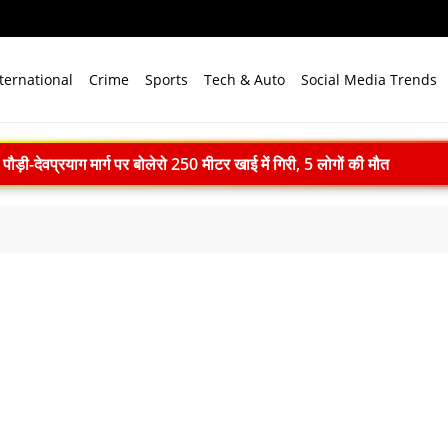
ternational
Crime
Sports
Tech & Auto
Social Media Trends
-देवप्रयाग मार्ग पर बोलेरो 250 मीटर खाई में गिरी, 5 लोगों की मौत
ll: दिल्ली में खुलेंगी प्राइवेट यूनिवर्सिटी, सरकार लाएगी नया कानून
एम मोदी ने बुनकरों को किया नमन, आत्मनिर्भर भारत का बताया मजबूत आधार
ाद खत्म: 61 श्रमिकों को 26.81 करोड़ रुपये का पैकेज, समझौते पर मुहर
 भारत बनेगा स्वच्छ ऊर्जा तकनीकों का वैश्विक विनिर्माण केंद्र
े विजन में प्रादेशिक सेना की अहम भूमिका, 10 करोड़ पौधे लगाने का रिकॉर्ड
में पहला मानवरहित मिशन, 2027 तक अंतरिक्ष में जाएगा पहला भारतीय दल
ignature’— प्रेम, त्याग और अधूरी मोहब्बत की भावनात्मक कहानी
 ने 4000 किमी रेंज वाली परमाणु सक्षम अग्नि-4 बैलिस्टिक मिसाइल का सफल प
.N. सम्मेलन में युवाओं से करेंगे संवाद, राष्ट्र निर्माण और नेतृत्व पर रखेंगे विच