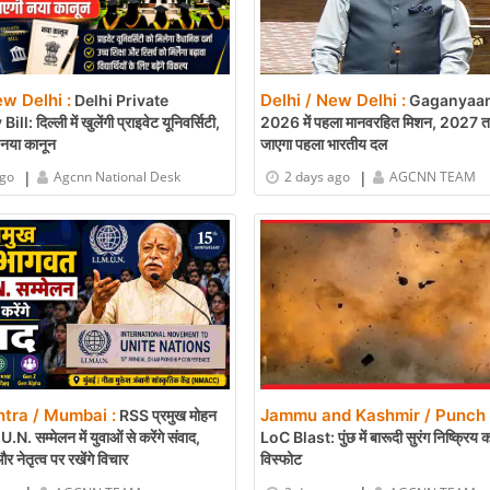
ew Delhi :
Delhi / New Delhi :
Delhi Private
Gaganyaan
l: दिल्ली में खुलेंगी प्राइवेट यूनिवर्सिटी,
2026 में पहला मानवरहित मिशन, 2027 तक अ
नया कानून
जाएगा पहला भारतीय दल
|
|
ago
Agcnn National Desk
2 days ago
AGCNN TEAM
tra / Mumbai :
Jammu and Kashmir / Punch 
RSS प्रमुख मोहन
N. सम्मेलन में युवाओं से करेंगे संवाद,
LoC Blast: पुंछ में बारूदी सुरंग निष्क्रिय
 और नेतृत्व पर रखेंगे विचार
विस्फोट