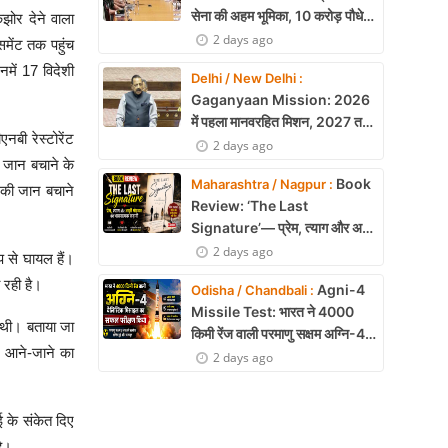
सेना की अहम भूमिका, 10 करोड़ पौधे
झोर देने वाला
लगाने का रिकॉर्ड
2 days ago
समेंट तक पहुंच
नमें 17 विदेशी
Delhi / New Delhi :
Gaganyaan Mission: 2026
में पहला मानवरहित मिशन, 2027 तक
नबी रेस्टोरेंट
अंतरिक्ष में जाएगा पहला भारतीय दल
2 days ago
ग जान बचाने के
Book
Maharashtra / Nagpur :
 की जान बचाने
Review: ‘The Last
Signature’— प्रेम, त्याग और अधूरी
मोहब्बत की भावनात्मक कहानी
2 days ago
प से घायल हैं।
 रही है।
Agni-4
Odisha / Chandbali :
Missile Test: भारत ने 4000
 थी। बताया जा
किमी रेंज वाली परमाणु सक्षम अग्नि-4
ं आने-जाने का
बैलिस्टिक मिसाइल का सफल परीक्षण,
2 days ago
बढ़ी सामरिक ताकत
 के संकेत दिए
है।