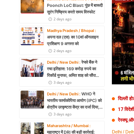
Health
Poonch LoC Blast: पुंछ में बारूदी
सुरंग निष्क्रिय करते समय विस्फोट
Development
2 days ago
Career
Madhya Pradesh / Bhopal :
अपना दल (एस) का 10वां ऑनलाइन
Literature
प्रशिक्षण 9 अगस्त को
2 days ago
Tour & Travel
रेप्को बैंक ने
Delhi / New Delhi :
History Speaks
रचा इतिहास: 169 करोड़ रुपये का
रिकॉर्ड मुनाफा, अमित शाह को सौंपा
About Us
22.90 करोड़ का लाभांश
3 days ago
Contact Us
WHO ने
Delhi / New Delhi :
दिल्ली ह
भारतीय फार्माकोपिया आयोग (IPC) को
क्षेत्रीय उत्कृष्टता केंद्र का दर्जा दिया,
17 विदेश
दक्षिण-पूर्व एशिया में भारत की बड़ी
3 days ago
रेस्क्यू
उपलब्धि
Maharashtra / Mumbai :
Delhi / Delh
महाराष्ट्र में DRI की बड़ी कार्रवाई: