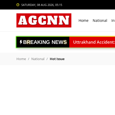
SATURDAY, 08 AUG 2026, 05:15
Login
Register
Home
National
In
Home
National
B
R
E
A
K
I
N
G
N
E
W
S
Uttrakhand Accident: पौड़ी
International
Delhi Private University Bi
Crime
National Handloo Day: पी
Home
National
Hot Issue
ACC बरगढ़ सीमेंट वर्क्स विव
Sports
ऊर्जा सुरक्षा पर कुमारस्वामी:
Tech & Auto
राजनाथ सिंह: विकसित भारत क
Social Media Trends
Gaganyaan Mission: 2026 
Book Review: ‘The Last S
Entertainment
Agni-4 Missile Test: भारत
Women
RSS प्रमुख मोहन भागवत I.I.M.U