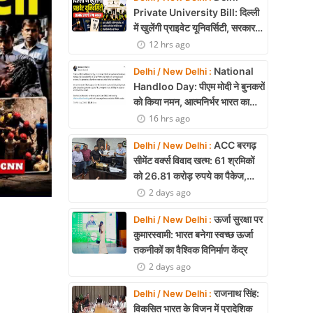
Private University Bill: दिल्ली
में खुलेंगी प्राइवेट यूनिवर्सिटी, सरकार
लाएगी नया कानून
12 hrs ago
National
Delhi / New Delhi :
Handloo Day: पीएम मोदी ने बुनकरों
को किया नमन, आत्मनिर्भर भारत का
बताया मजबूत आधार
16 hrs ago
ACC बरगढ़
Delhi / New Delhi :
सीमेंट वर्क्स विवाद खत्म: 61 श्रमिकों
को 26.81 करोड़ रुपये का पैकेज,
समझौते पर मुहर
2 days ago
ऊर्जा सुरक्षा पर
Delhi / New Delhi :
कुमारस्वामी: भारत बनेगा स्वच्छ ऊर्जा
तकनीकों का वैश्विक विनिर्माण केंद्र
2 days ago
राजनाथ सिंह:
Delhi / New Delhi :
विकसित भारत के विजन में प्रादेशिक