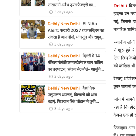
सातारा में अवैध ड्रग फैक्ट्री का
Delhi /
दिल
भंडाफोड़, अल्प्राजोलम और डायजेपाम
3 days ago
हादसा बन गया 
जब्त
गई, जिससे हाल
El Niño
Delhi / New Delhi :
नागरिक शामिल
Alert: फरवरी 2027 तक सक्रिय रह
सकता है अल नीनो, मानसून और समुद्री
स्थानीय लोगों
पारिस्थितिकी पर असर की आशंका
3 days ago
से शुरू हुई थ
दिल्ली में 14
Delhi / New Delhi :
लिए खिड़कियो
मंजिला रोबोटिक मल्टीलेवल कार पार्किंग
की कोशिश भी
का उद्घाटन, संजय सेठ बोले- आधुनिक
तकनीक से मिलेगी बड़ी राहत
3 days ago
रेस्क्यू ऑपरे
कुछ घायलों क
वैज्ञानिक
Delhi / New Delhi :
पशुपालन अपनाएं, किसानों की आय
जांच में साम
बढ़ाएं: शिवराज सिंह चौहान ने कृषि
रहा है कि हो
विश्वविद्यालयों से नियमित प्रशिक्षण का
3 days ago
किया आह्वान
केवल एक ही सं
फिलहाल आग लग
हैं। यह हादसा