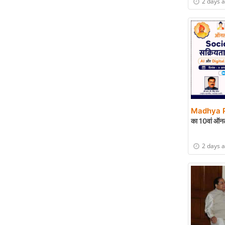
2 days 
Madhya P
का 10वां ऑनल
2 days 