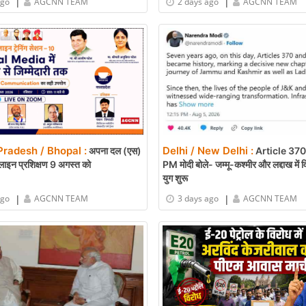
|
|
ago
AGCNN TEAM
2 days ago
AGCNN TEAM
radesh / Bhopal :
Delhi / New Delhi :
अपना दल (एस)
Article 370 क
ाइन प्रशिक्षण 9 अगस्त को
PM मोदी बोले- जम्मू-कश्मीर और लद्दाख में
युग शुरू
|
|
ago
AGCNN TEAM
3 days ago
AGCNN TEAM