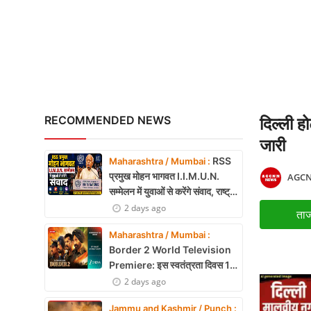
अंबेडकरनगर में सीएम योगी क
X Education
Article
Religion
Interview
RECOMMENDED NEWS
दिल्ली ह
Business
जारी
RSS
Maharashtra / Mumbai :
Relationship
प्रमुख मोहन भागवत I.I.M.U.N.
AGCN
सम्मेलन में युवाओं से करेंगे संवाद, राष्ट्र
Education
निर्माण और नेतृत्व पर रखेंगे विचार
2 days ago
ताज
Defence & Security
Maharashtra / Mumbai :
Border 2 World Television
Environment
Premiere: इस स्वतंत्रता दिवस 15
अगस्त को शाम 7:30 बजे सिर्फ Zee
2 days ago
Lifestyle
Cinema पर देखें बॉर्डर 2
Jammu and Kashmir / Punch :