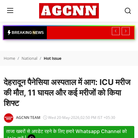
Login
Register
B
R
E
A
K
I
N
G
N
E
W
S
Home
Home
National
Hot Issue
National
International
देहरादून पैनेसिया अस्पताल में आग: ICU मरीज
Crime
की मौत, 11 घायल और कई मरीजों को किया
शिफ्ट
Sports
Tech & Auto
AGCNN TEAM
Wed 20-May-2026,02:50 PM IST +05:30
Social Media Trends
ताजा खबरों से अपडेट रहने के लिए हमारे Whatsapp Channel को