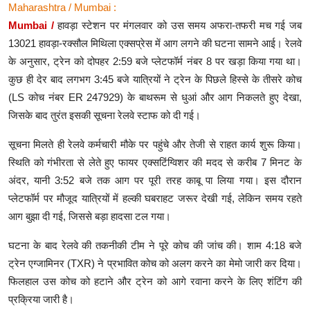
Maharashtra / Mumbai :
Mumbai /
हावड़ा स्टेशन पर मंगलवार को उस समय अफरा-तफरी मच गई जब
Lifestyle
13021 हावड़ा-रक्सौल मिथिला एक्सप्रेस में आग लगने की घटना सामने आई। रेलवे
Health
के अनुसार, ट्रेन को दोपहर 2:59 बजे प्लेटफॉर्म नंबर 8 पर खड़ा किया गया था।
कुछ ही देर बाद लगभग 3:45 बजे यात्रियों ने ट्रेन के पिछले हिस्से के तीसरे कोच
Development
(LS कोच नंबर ER 247929) के बाथरूम से धुआं और आग निकलते हुए देखा,
जिसके बाद तुरंत इसकी सूचना रेलवे स्टाफ को दी गई।
Career
सूचना मिलते ही रेलवे कर्मचारी मौके पर पहुंचे और तेजी से राहत कार्य शुरू किया।
Literature
स्थिति को गंभीरता से लेते हुए फायर एक्सटिंग्विशर की मदद से करीब 7 मिनट के
Tour & Travel
अंदर, यानी 3:52 बजे तक आग पर पूरी तरह काबू पा लिया गया। इस दौरान
प्लेटफॉर्म पर मौजूद यात्रियों में हल्की घबराहट जरूर देखी गई, लेकिन समय रहते
History Speaks
आग बुझा दी गई, जिससे बड़ा हादसा टल गया।
About Us
घटना के बाद रेलवे की तकनीकी टीम ने पूरे कोच की जांच की। शाम 4:18 बजे
ट्रेन एग्जामिनर (TXR) ने प्रभावित कोच को अलग करने का मेमो जारी कर दिया।
Contact Us
फिलहाल उस कोच को हटाने और ट्रेन को आगे रवाना करने के लिए शंटिंग की
प्रक्रिया जारी है।