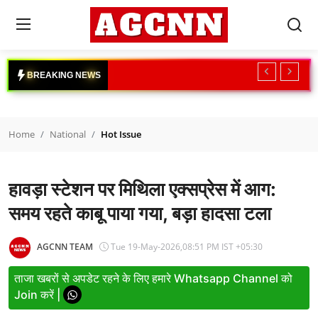
Login
Register
B
R
E
A
K
I
N
G
N
E
W
S
Home
Home
National
Hot Issue
National
International
हावड़ा स्टेशन पर मिथिला एक्सप्रेस में आग:
Crime
समय रहते काबू पाया गया, बड़ा हादसा टला
Sports
AGCNN TEAM
Tue 19-May-2026,08:51 PM IST +05:30
Tech & Auto
ताजा खबरों से अपडेट रहने के लिए हमारे Whatsapp Channel को
Join करें |
Social Media Trends