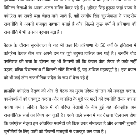
की।" दोनों नेताओं के बीच हुई यह बातचीत भले ही हल्के अंदाज में हुई हो, लेकिन इसे
हरियाणा कांग्रेस के भीतर मौजूद गुटीय राजनीति से जोड़कर देखा जा रहा है।
मामला तब और चर्चा में आ गया जब बैठक के अंदर की बातचीत का वीडियो सोशल
मीडिया पर वायरल हो गया। इसके बाद मीडिया ने जब भूपेंद्र सिंह हुड्डा से इस मुद्दे
पर सवाल किया तो उन्होंने किसी भी तरह के विवाद से इनकार करते हुए इसे महज
मजाक बताया। हुड्डा ने कहा कि रणदीप सुरजेवाला उनके करीबी हैं और दोनों के
बीच कोई मनमुटाव नहीं है।
हालांकि राजनीतिक विश्लेषकों का मानना है कि हरियाणा कांग्रेस में लंबे समय से
विभिन्न नेताओं के अलग-अलग शक्ति केंद्र रहे हैं। भूपेंद्र सिंह हुड्डा जहां राज्य में
कांग्रेस का सबसे बड़ा चेहरा माने जाते हैं, वहीं रणदीप सिंह सुरजेवाला ने राष्ट्रीय
राजनीति में अपनी मजबूत पहचान बनाई है और पिछले कुछ वर्षों में हरियाणा की
राजनीति में भी उनका प्रभाव बढ़ा है।
बैठक के दौरान सुरजेवाला ने यह भी कहा कि हरियाणा के 56 वर्षों के इतिहास में
कांग्रेस केवल तीन बार अपने दम पर पूर्ण बहुमत हासिल कर पाई है। उन्होंने वोट
प्रतिशत की चर्चा के दौरान यह भी टिप्पणी की कि केवल वोट शेयर से फर्क नहीं