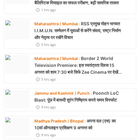
2026 में पहला मानवरहित मिशन, 2027 तक अंतरिक्ष में
जाएगा पहला भारतीय दल
15 mins ago
Book Review: ‘The
Maharashtra / Nagpur :
Last Signature’— प्रेम, त्याग और अधूरी मोहब्बत की
भावनात्मक कहानी
34 mins ago
Agni-4 Missile Test:
Odisha / Chandbali :
भारत ने 4000 किमी रेंज वाली परमाणु सक्षम अग्नि-4
बैलिस्टिक मिसाइल का सफल परीक्षण, बढ़ी सामरिक ताकत
1 hrs ago
RSS प्रमुख मोहन भागवत
Maharashtra / Mumbai :
I.I.M.U.N. सम्मेलन में युवाओं से करेंगे संवाद, राष्ट्र निर्माण
और नेतृत्व पर रखेंगे विचार
5 hrs ago
Border 2 World
Maharashtra / Mumbai :
Television Premiere: इस स्वतंत्रता दिवस 15