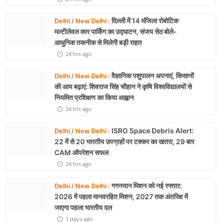
24 hrs ago
महाराष्ट्र में DRI की बड़ी
Maharashtra / Mumbai :
कार्रवाई: सातारा में अवैध ड्रग फैक्ट्री का भंडाफोड़,
अल्प्राजोलम और डायजेपाम जब्त
24 hrs ago
El Niño Alert: फरवरी 2027
Delhi / New Delhi :
तक सक्रिय रह सकता है अल नीनो, मानसून और समुद्री
पारिस्थितिकी पर असर की आशंका
24 hrs ago
दिल्ली में 14 मंजिला रोबोटिक
Delhi / New Delhi :
मल्टीलेवल कार पार्किंग का उद्घाटन, संजय सेठ बोले-
आधुनिक तकनीक से मिलेगी बड़ी राहत
24 hrs ago
वैज्ञानिक पशुपालन अपनाएं, किसानों
Delhi / New Delhi :
की आय बढ़ाएं: शिवराज सिंह चौहान ने कृषि विश्वविद्यालयों से
नियमित प्रशिक्षण का किया आह्वान