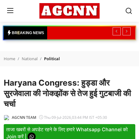
Login
Register
B
R
E
A
K
I
N
G
N
E
W
S
Home
Home
National
Political
National
International
Haryana Congress: हुड्डा और
Crime
सुरजेवाला की नोकझोंक से तेज हुई गुटबाजी की
चर्चा
Sports
Tech & Auto
AGCNN TEAM
Thu 09-Jul-2026,03:44 PM IST +05:30
ताजा खबरों से अपडेट रहने के लिए हमारे Whatsapp Channel को
Social Media Trends
Join करें |