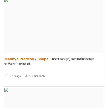
Jammu and Kashmir / Punch :
Poonch LoC Blast: पुंछ में बारूदी
सुरंग निष्क्रिय करते समय विस्फोट
|
9 hrs ago
AGCNN TEAM