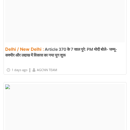
Madhya Pradesh / Bhopal :
अपना दल (एस) का 10वां ऑनलाइन
प्रशिक्षण 9 अगस्त को
|
9 hrs ago
AGCNN TEAM
Delhi / New Delhi :
Article 370 के 7 साल पूरे: PM मोदी बोले- जम्मू-
कश्मीर और लद्दाख में विकास का नया युग शुरू