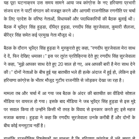
पार्टी नेतृत्व ने संगठन मजबूत करने और एकजुटता पर जोर दिया।
Lifestyle
Haryana / Gurgaon :
Gurgaon /
हरियाणा कांग्रेस में लंबे समय से चली आ रही अंदरूनी खींचतान अब
Health
खुलकर सामने आती नजर आ रही है। पंजाब कांग्रेस में नेताओं के बीच मतभेदों की
Development
चर्चा के बीच अब हरियाणा कांग्रेस भी गुटबाजी को लेकर सुर्खियों में है। हाल ही में
चंडीगढ़ में आयोजित कांग्रेस नेताओं की बैठक के दौरान पूर्व मुख्यमंत्री भूपेंद्र सिंह
Career
हुड्डा और वरिष्ठ कांग्रेस नेता रणदीप सिंह सुरजेवाला के बीच हुई टिप्पणी और जवाबी
टिप्पणी ने राजनीतिक गलियारों में नई चर्चाओं को जन्म दे दिया है।
Literature
यह पूरा घटनाक्रम उस समय सामने आया जब कांग्रेस के नए हरियाणा प्रभारी
Tour & Travel
संजय दत्त ने पार्टी संगठन को मजबूत करने और आगामी राजनीतिक रणनीति पर चर्चा
History Speaks
के लिए प्रदेश के वरिष्ठ नेताओं, विधायकों और पदाधिकारियों की बैठक बुलाई थी।
बैठक में भूपेंद्र सिंह हुड्डा, दीपेंद्र हुड्डा, रणदीप सिंह सुरजेवाला, कुमारी सैलजा,
About Us
बीरेंद्र सिंह समेत कई प्रमुख नेता मौजूद थे।
Contact Us
बैठक के दौरान भूपेंद्र सिंह हुड्डा ने मुस्कुराते हुए कहा, "रणदीप सुरजेवाला मेरा साथ
दे दें, फिर देखिए धमाका।" इस पर तुरंत प्रतिक्रिया देते हुए रणदीप सिंह सुरजेवाला
ने कहा, "मुझे आपका साथ देते हुए 20 साल हो गए, अब आपकी बारी है मेरा साथ देने