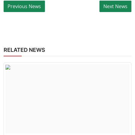
पड़ता, बल्कि विधानसभा में कितनी सीटें मिलती हैं, यह अधिक महत्वपूर्ण है। इस बयान
को भी कई लोग राजनीतिक संदेश के रूप में देख रहे हैं।
हालांकि कांग्रेस नेतृत्व की ओर से बैठक का मुख्य उद्देश्य संगठन को मजबूत करना,
कार्यकर्ताओं को एकजुट करना और जनहित के मुद्दों पर पार्टी की रणनीति तैयार करना
बताया गया। लेकिन बैठक में दो वरिष्ठ नेताओं के बीच हुई यह नोकझोंक अब
राजनीतिक चर्चा का विषय बन चुकी है। आने वाले समय में यह देखना दिलचस्प होगा
कि कांग्रेस नेतृत्व इन आंतरिक मतभेदों को किस तरह संभालता है और आगामी चुनावी
चुनौतियों के लिए पार्टी को कितनी मजबूती से एकजुट कर पाता है।
RELATED NEWS