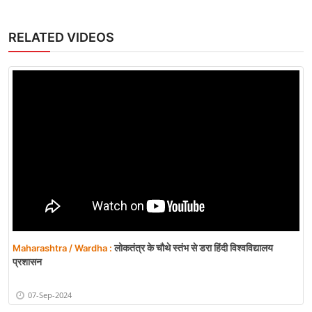
अगस्त को शाम 7:30 बजे सिर्फ Zee Cinema पर देखें
बॉर्डर 2
5 hrs ago
Poonch LoC
Jammu and Kashmir / Punch :
Blast: पुंछ में बारूदी सुरंग निष्क्रिय करते समय विस्फोट
9 hrs ago
अपना दल (एस) का
Madhya Pradesh / Bhopal :
10वां ऑनलाइन प्रशिक्षण 9 अगस्त को
9 hrs ago
RELATED VIDEOS