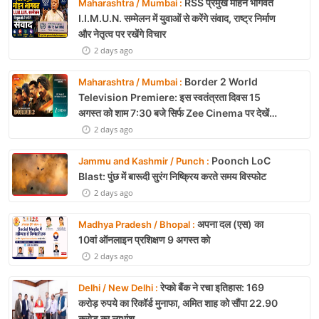
RSS प्रमुख मोहन भागवत
Maharashtra / Mumbai :
I.I.M.U.N. सम्मेलन में युवाओं से करेंगे संवाद, राष्ट्र निर्माण
और नेतृत्व पर रखेंगे विचार
2 days ago
Border 2 World
Maharashtra / Mumbai :
Television Premiere: इस स्वतंत्रता दिवस 15
अगस्त को शाम 7:30 बजे सिर्फ Zee Cinema पर देखें
बॉर्डर 2
2 days ago
Poonch LoC
Jammu and Kashmir / Punch :
Blast: पुंछ में बारूदी सुरंग निष्क्रिय करते समय विस्फोट
2 days ago
अपना दल (एस) का
Madhya Pradesh / Bhopal :
10वां ऑनलाइन प्रशिक्षण 9 अगस्त को
2 days ago
रेप्को बैंक ने रचा इतिहास: 169
Delhi / New Delhi :
करोड़ रुपये का रिकॉर्ड मुनाफा, अमित शाह को सौंपा 22.90
करोड़ का लाभांश