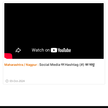
Social Media पर Hashtag (#) का जादू!
Maharashtra / Nagpur :
03-Oct-2024