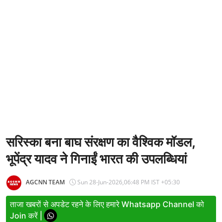
Entertainment
Women
X Education
Article
Religion
Interview
Business
सरिस्का बना बाघ संरक्षण का वैश्विक मॉडल,
भूपेंद्र यादव ने गिनाईं भारत की उपलब्धियां
Relationship
Education
AGCNN TEAM
Sun 28-Jun-2026,06:48 PM IST +05:30
Defence & Security
ताजा खबरों से अपडेट रहने के लिए हमारे Whatsapp Channel को
Join करें |
Environment