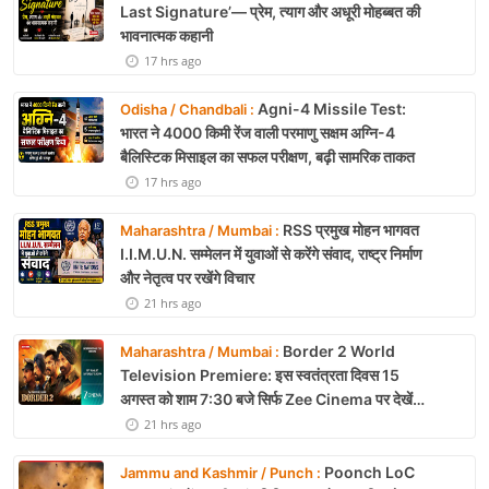
Last Signature’— प्रेम, त्याग और अधूरी मोहब्बत की
भावनात्मक कहानी
17 hrs ago
Agni-4 Missile Test:
Odisha / Chandbali :
भारत ने 4000 किमी रेंज वाली परमाणु सक्षम अग्नि-4
बैलिस्टिक मिसाइल का सफल परीक्षण, बढ़ी सामरिक ताकत
17 hrs ago
RSS प्रमुख मोहन भागवत
Maharashtra / Mumbai :
I.I.M.U.N. सम्मेलन में युवाओं से करेंगे संवाद, राष्ट्र निर्माण
और नेतृत्व पर रखेंगे विचार
21 hrs ago
Border 2 World
Maharashtra / Mumbai :
Television Premiere: इस स्वतंत्रता दिवस 15
अगस्त को शाम 7:30 बजे सिर्फ Zee Cinema पर देखें
बॉर्डर 2
21 hrs ago
Poonch LoC
Jammu and Kashmir / Punch :