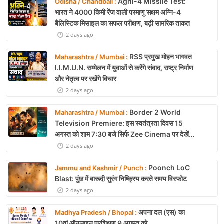
Agni-4 Missile Test:
Odisha / Chandbali :
भारत ने 4000 किमी रेंज वाली परमाणु सक्षम अग्नि-4
बैलिस्टिक मिसाइल का सफल परीक्षण, बढ़ी सामरिक ताकत
2 days ago
RSS प्रमुख मोहन भागवत
Maharashtra / Mumbai :
I.I.M.U.N. सम्मेलन में युवाओं से करेंगे संवाद, राष्ट्र निर्माण
और नेतृत्व पर रखेंगे विचार
2 days ago
Border 2 World
Maharashtra / Mumbai :
Television Premiere: इस स्वतंत्रता दिवस 15
अगस्त को शाम 7:30 बजे सिर्फ Zee Cinema पर देखें
बॉर्डर 2
2 days ago
Poonch LoC
Jammu and Kashmir / Punch :
Blast: पुंछ में बारूदी सुरंग निष्क्रिय करते समय विस्फोट
2 days ago
अपना दल (एस) का
Madhya Pradesh / Bhopal :
10वां ऑनलाइन प्रशिक्षण 9 अगस्त को