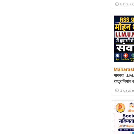
8 hrs a
Maharash
भागवत I.I.M.U.
राष्ट्र निर्माण
2 days 