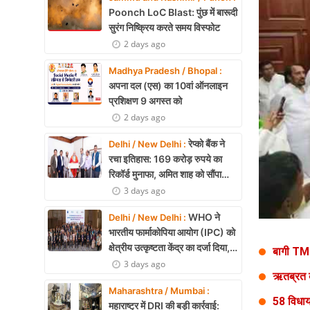
Health
Poonch LoC Blast: पुंछ में बारूदी
सुरंग निष्क्रिय करते समय विस्फोट
Development
2 days ago
Career
Madhya Pradesh / Bhopal :
अपना दल (एस) का 10वां ऑनलाइन
Literature
प्रशिक्षण 9 अगस्त को
2 days ago
Tour & Travel
रेप्को बैंक ने
Delhi / New Delhi :
History Speaks
रचा इतिहास: 169 करोड़ रुपये का
रिकॉर्ड मुनाफा, अमित शाह को सौंपा
About Us
22.90 करोड़ का लाभांश
3 days ago
Contact Us
WHO ने
Delhi / New Delhi :
भारतीय फार्माकोपिया आयोग (IPC) को
क्षेत्रीय उत्कृष्टता केंद्र का दर्जा दिया,
बागी TMC 
दक्षिण-पूर्व एशिया में भारत की बड़ी
3 days ago
ऋतब्रत ब
उपलब्धि
Maharashtra / Mumbai :
58 विधाय
महाराष्ट्र में DRI की बड़ी कार्रवाई: