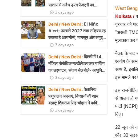
सातारा में अवैध ड्रग फैक्ट्री का
West Bengal
भंडाफोड़, अल्प्राजोलम और डायजेपाम
3 days ago
Kolkata /
प
जब्त
El Niño
गुरुवार को पा
Delhi / New Delhi :
Alert: फरवरी 2027 तक सक्रिय रह
"असली TMC" ब
सकता है अल नीनो, मानसून और समुद्री
मुलाकात कर पा
पारिस्थितिकी पर असर की आशंका
3 days ago
बैठक के बाद ब
दिल्ली में 14
Delhi / New Delhi :
आयोग के सामन
मंजिला रोबोटिक मल्टीलेवल कार पार्किंग
साथ हैं, इसल
का उद्घाटन, संजय सेठ बोले- आधुनिक
तकनीक से मिलेगी बड़ी राहत
इस मामले पर
3 days ago
वैज्ञानिक
Delhi / New Delhi :
इस राजनीतिक 
पशुपालन अपनाएं, किसानों की आय
से अलग हो गए
बढ़ाएं: शिवराज सिंह चौहान ने कृषि
पार्टी (NCPI
विश्वविद्यालयों से नियमित प्रशिक्षण का
3 days ago
दिए।
किया आह्वान
22 जून को को
और 30 सदस्यी