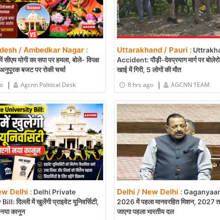
adesh / Ambedkar Nagar :
Uttarakhand / Pauri :
Uttrakh
ं सीएम योगी का सपा पर हमला, बोले- विपक्ष
Accident: पौड़ी-देवप्रयाग मार्ग पर बोले
अनुपूरक बजट पर रोकी चर्चा
खाई में गिरी, 5 लोगों की मौत
|
|
go
Agcnn Political Desk
8 hrs ago
AGCNN TEAM
ew Delhi :
Delhi / New Delhi :
Delhi Private
Gaganyaan
l: दिल्ली में खुलेंगी प्राइवेट यूनिवर्सिटी,
2026 में पहला मानवरहित मिशन, 2027 तक अ
नया कानून
जाएगा पहला भारतीय दल