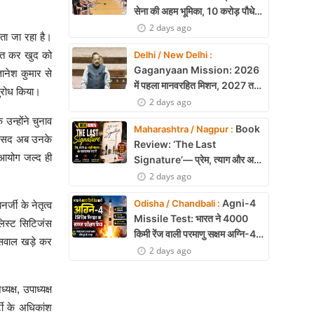
सेना की अहम भूमिका, 10 करोड़ पौधे
लगाने का रिकॉर्ड
2 days ago
ता जा रहा है।
ाकात कर खुद को
Delhi / New Delhi :
Gaganyaan Mission: 2026
ानेश कुमार से
में पहला मानवरहित मिशन, 2027 तक
नुरोध किया।
अंतरिक्ष में जाएगा पहला भारतीय दल
2 days ago
उन्होंने चुनाव
Book
Maharashtra / Nagpur :
सांसद अब उनके
Review: ‘The Last
 आयोग जल्द ही
Signature’— प्रेम, त्याग और अधूरी
मोहब्बत की भावनात्मक कहानी
2 days ago
Agni-4
Odisha / Chandbali :
जी के नेतृत्व
Missile Test: भारत ने 4000
लिस्ट सिटिजंस
किमी रेंज वाली परमाणु सक्षम अग्नि-4
 सवाल खड़े कर
बैलिस्टिक मिसाइल का सफल परीक्षण,
2 days ago
बढ़ी सामरिक ताकत
्ष, उपाध्यक्ष
टी के अधिकांश