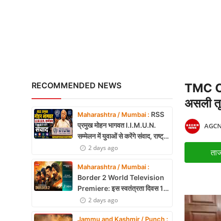
National Handloo Day: पी
X Education
Article
Religion
Interview
RECOMMENDED NEWS
TMC Cris
Business
असली तृण
RSS
Maharashtra / Mumbai :
Relationship
प्रमुख मोहन भागवत I.I.M.U.N.
AGCN
सम्मेलन में युवाओं से करेंगे संवाद, राष्ट्र
Education
निर्माण और नेतृत्व पर रखेंगे विचार
2 days ago
ताज
Defence & Security
Maharashtra / Mumbai :
Border 2 World Television
Environment
Premiere: इस स्वतंत्रता दिवस 15
अगस्त को शाम 7:30 बजे सिर्फ Zee
2 days ago
Lifestyle
Cinema पर देखें बॉर्डर 2
Jammu and Kashmir / Punch :