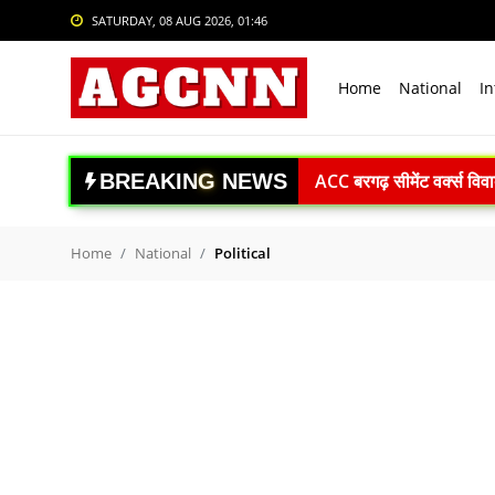
SATURDAY, 08 AUG 2026, 01:46
Login
Register
Home
National
In
Home
National
ACC बरगढ़ सीमेंट वर्क्स विव
B
R
E
A
K
I
N
G
N
E
W
S
International
ऊर्जा सुरक्षा पर कुमारस्वामी:
राजनाथ सिंह: विकसित भारत क
Crime
Home
National
Political
Gaganyaan Mission: 2026 
Sports
Book Review: ‘The Last S
Agni-4 Missile Test: भारत
Tech & Auto
RSS प्रमुख मोहन भागवत I.I.M.U
Social Media Trends
अंबेडकरनगर में सीएम योगी क
Entertainment
Uttrakhand Accident: पौड़ी
Delhi Private University Bi
Women