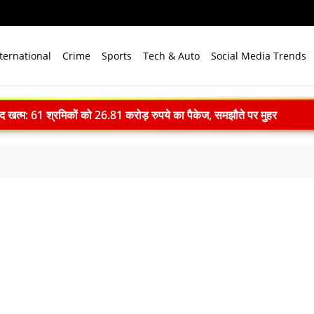
ternational
Crime
Sports
Tech & Auto
Social Media Trends
ाद खत्म: 61 श्रमिकों को 26.81 करोड़ रुपये का पैकेज, समझौते पर मुहर
 भारत बनेगा स्वच्छ ऊर्जा तकनीकों का वैश्विक विनिर्माण केंद्र
े विजन में प्रादेशिक सेना की अहम भूमिका, 10 करोड़ पौधे लगाने का रिकॉर्ड
में पहला मानवरहित मिशन, 2027 तक अंतरिक्ष में जाएगा पहला भारतीय दल
ignature’— प्रेम, त्याग और अधूरी मोहब्बत की भावनात्मक कहानी
 ने 4000 किमी रेंज वाली परमाणु सक्षम अग्नि-4 बैलिस्टिक मिसाइल का सफल प
.N. सम्मेलन में युवाओं से करेंगे संवाद, राष्ट्र निर्माण और नेतृत्व पर रखेंगे विच
ा सपा पर हमला, बोले- विपक्ष ने विकास और अनुपूरक बजट पर रोकी चर्चा
-देवप्रयाग मार्ग पर बोलेरो 250 मीटर खाई में गिरी, 5 लोगों की मौत
ll: दिल्ली में खुलेंगी प्राइवेट यूनिवर्सिटी, सरकार लाएगी नया कानून