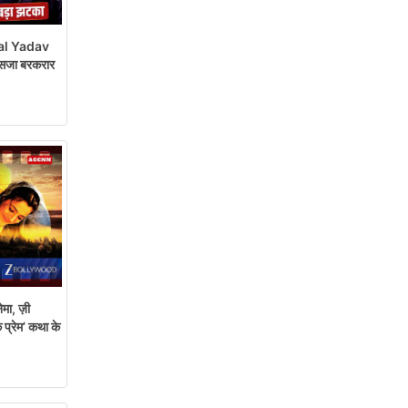
al Yadav
सजा बरकरार
ेमा, ज़ी
 प्रेम’ कथा के