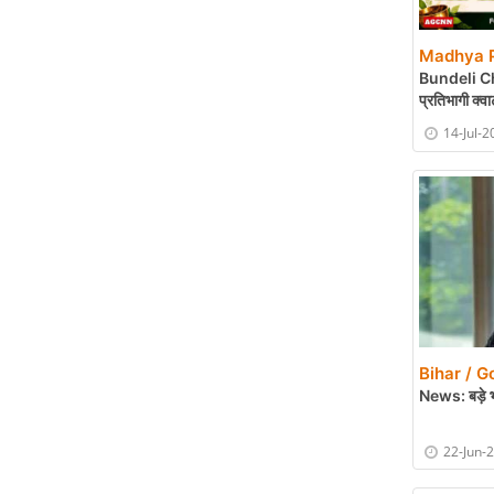
Madhya P
Bundeli Che
प्रतिभागी क्वा
ऑडिशन
14-Jul-2
Bihar / G
News: बड़े भ
22-Jun-