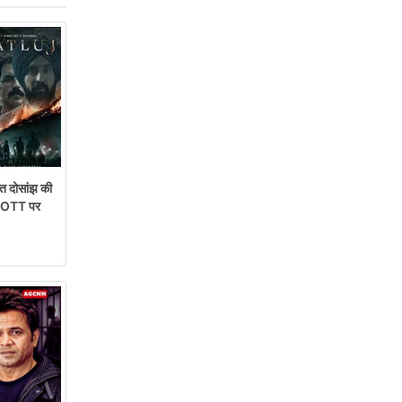
 दोसांझ की
ेट OTT पर