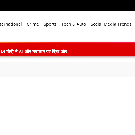
ternational
Crime
Sports
Tech & Auto
Social Media Trends
 PM मोदी ने AI और नवाचार पर दिया जोर
युद्ध स्मारक में वायुसेना बैंड की प्रस्तुति
या तक पहुंच, 18 टन की पहली समुद्री खेप रवाना
या दुख, मृतकों के परिवारों को दी संवेदना
अगस्त से पहलगाम और बालटाल मार्ग पर यात्रा स्थगित
ge Messi का निधन, 68 साल की उम्र में ली अंतिम सांस
कार-छात्रों की वार्ता खत्म, मांगों पर नहीं बनी सहमति
M मोदी का संदेश, ‘जो सीखेगा वही जीतेगा’
ुदर्शन चोट के कारण टेस्ट सीरीज से बाहर
ा सपा पर हमला, बोले- विपक्ष ने विकास और अनुपूरक बजट पर रोकी चर्चा