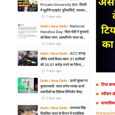
Health
Private University Bill: दिल्ली
में खुलेंगी प्राइवेट यूनिवर्सिटी, सरकार
Development
लाएगी नया कानून
2 days ago
Career
National
Delhi / New Delhi :
Handloo Day: पीएम मोदी ने बुनकरों
Literature
को किया नमन, आत्मनिर्भर भारत का
बताया मजबूत आधार
2 days ago
Tour & Travel
ACC बरगढ़
Delhi / New Delhi :
History Speaks
सीमेंट वर्क्स विवाद खत्म: 61 श्रमिकों
को 26.81 करोड़ रुपये का पैकेज,
About Us
समझौते पर मुहर
3 days ago
Contact Us
ऊर्जा सुरक्षा पर
Delhi / New Delhi :
टिया बाजप
कुमारस्वामी: भारत बनेगा स्वच्छ ऊर्जा
तकनीकों का वैश्विक विनिर्माण केंद्र
स्वीडन और
3 days ago
वास्तविक
राजनाथ सिंह:
Delhi / New Delhi :
Maharashtr
विकसित भारत के विजन में प्रादेशिक