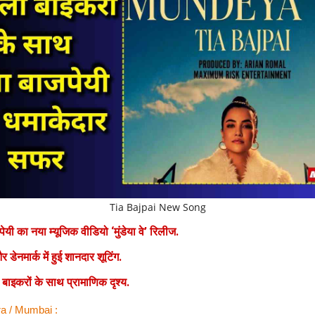
Tia Bajpai New Song
ेयी का नया म्यूजिक वीडियो ‘मुंडेया वे’ रिलीज.
 डेनमार्क में हुई शानदार शूटिंग.
 बाइकरों के साथ प्रामाणिक दृश्य.
a / Mumbai :