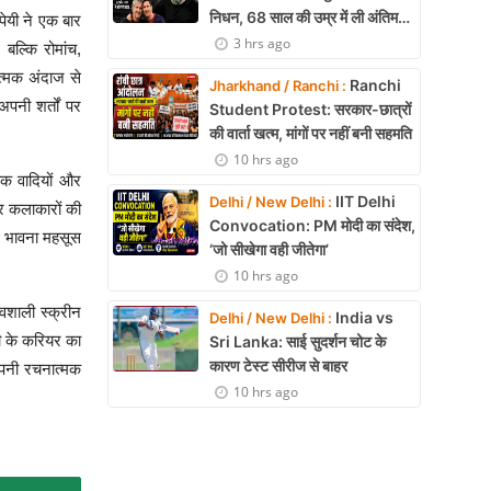
निधन, 68 साल की उम्र में ली अंतिम
पेयी ने एक बार
सांस
3 hrs ago
 बल्कि रोमांच,
त्मक अंदाज से
Ranchi
Jharkhand / Ranchi :
पनी शर्तों पर
Student Protest: सरकार-छात्रों
की वार्ता खत्म, मांगों पर नहीं बनी सहमति
10 hrs ago
हक वादियों और
IIT Delhi
Delhi / New Delhi :
वर कलाकारों की
Convocation: PM मोदी का संदेश,
ची भावना महसूस
‘जो सीखेगा वही जीतेगा’
10 hrs ago
ावशाली स्क्रीन
India vs
Delhi / New Delhi :
यी के करियर का
Sri Lanka: साई सुदर्शन चोट के
कारण टेस्ट सीरीज से बाहर
अपनी रचनात्मक
10 hrs ago