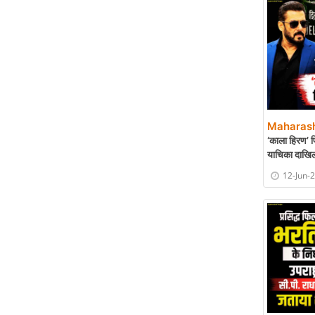
Maharash
‘काला हिरण’ फि
याचिका दाखि
12-Jun-