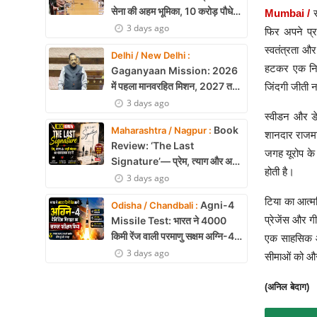
सेना की अहम भूमिका, 10 करोड़ पौधे
Mumbai /
लगाने का रिकॉर्ड
3 days ago
फिर अपने प्रश
स्वतंत्रता औ
Delhi / New Delhi :
हटकर एक निडर
Gaganyaan Mission: 2026
में पहला मानवरहित मिशन, 2027 तक
जिंदगी जीती
अंतरिक्ष में जाएगा पहला भारतीय दल
3 days ago
स्वीडन और डे
Book
Maharashtra / Nagpur :
शानदार राजमार
Review: ‘The Last
जगह यूरोप के 
Signature’— प्रेम, त्याग और अधूरी
होती है।
मोहब्बत की भावनात्मक कहानी
3 days ago
टिया का आत्मव
Agni-4
Odisha / Chandbali :
प्रेजेंस और ग
Missile Test: भारत ने 4000
किमी रेंज वाली परमाणु सक्षम अग्नि-4
एक साहसिक और
बैलिस्टिक मिसाइल का सफल परीक्षण,
3 days ago
सीमाओं को और
बढ़ी सामरिक ताकत
(अनिल बेदाग)