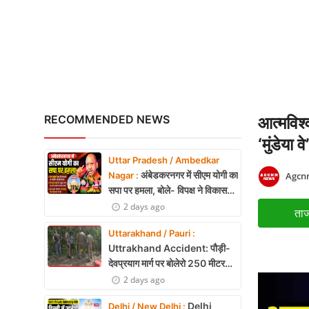
UPI शुल्क पर सरकार का बड़ा
X Education
Article
Religion
Interview
RECOMMENDED NEWS
आत्मविश्
Business
‘मुंडेया वे’
Uttar Pradesh / Ambedkar
Relationship
अंबेडकरनगर में सीएम योगी का
Agcn
Nagar :
सपा पर हमला, बोले- विपक्ष ने विकास
Education
और अनुपूरक बजट पर रोकी चर्चा
2 days ago
ताज
Defence & Security
Uttarakhand / Pauri :
Uttrakhand Accident: पौड़ी-
Environment
देवप्रयाग मार्ग पर बोलेरो 250 मीटर
खाई में गिरी, 5 लोगों की मौत
2 days ago
Lifestyle
Delhi
Delhi / New Delhi :