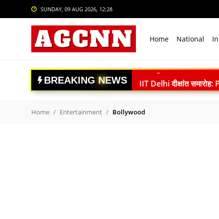
SUNDAY, 09 AUG 2026, 12:28
Login
Register
Home
National
In
Home
National
B
R
E
A
K
I
N
G
N
E
W
S
IIT Delhi दीक्षांत समारोह:
International
Independence Day: राष्ट्रीय 
Crime
मिथिला मखाना की ऑस्ट्रेलि
Home
Entertainment
Bollywood
चंबा हादसे पर PM मोदी ने जता
Sports
Amarnath Yatra 2026: 9 
Tech & Auto
Lionel Messi के पिता Jor
Social Media Trends
Ranchi Student Protest: सर
IIT Delhi Convocation: P
Entertainment
India vs Sri Lanka: साई स
Women
अंबेडकरनगर में सीएम योगी क