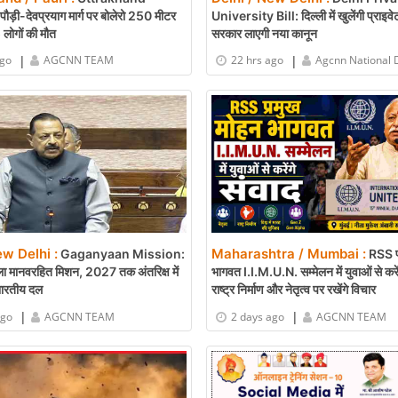
ड़ी-देवप्रयाग मार्ग पर बोलेरो 250 मीटर
University Bill: दिल्ली में खुलेंगी प्राइवेट
5 लोगों की मौत
सरकार लाएगी नया कानून
|
|
ago
AGCNN TEAM
22 hrs ago
Agcnn National 
ew Delhi :
Maharashtra / Mumbai :
Gaganyaan Mission:
RSS प
ा मानवरहित मिशन, 2027 तक अंतरिक्ष में
भागवत I.I.M.U.N. सम्मेलन में युवाओं से करें
भारतीय दल
राष्ट्र निर्माण और नेतृत्व पर रखेंगे विचार
|
|
ago
AGCNN TEAM
2 days ago
AGCNN TEAM