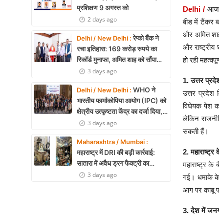
प्रशिक्षण 9 अगस्त को
Delhi /
आज क
2 days ago
बीड में टैंकर
और अमित शाह 
रेप्को बैंक ने
Delhi / New Delhi :
और राष्ट्रीय 
रचा इतिहास: 169 करोड़ रुपये का
रिकॉर्ड मुनाफा, अमित शाह को सौंपा
हो रही महत्वपूर
22.90 करोड़ का लाभांश
3 days ago
1. उत्तर प्र
WHO ने
Delhi / New Delhi :
उत्तर प्रदेश
भारतीय फार्माकोपिया आयोग (IPC) को
विधेयक पेश कर
क्षेत्रीय उत्कृष्टता केंद्र का दर्जा दिया,
लेकिन राजनीति
दक्षिण-पूर्व एशिया में भारत की बड़ी
3 days ago
सकती हैं।
उपलब्धि
Maharashtra / Mumbai :
2. महाराष्ट्र
महाराष्ट्र में DRI की बड़ी कार्रवाई:
सातारा में अवैध ड्रग फैक्ट्री का
महाराष्ट्र के
भंडाफोड़, अल्प्राजोलम और डायजेपाम
3 days ago
गई। धमाके क
जब्त
आग पर काबू पा
3. देश में ज