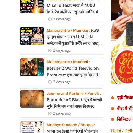
Health
Missile Test: भारत ने 4000
किमी रेंज वाली परमाणु सक्षम अग्नि-4
Development
बैलिस्टिक मिसाइल का सफल परीक्षण,
2 days ago
बढ़ी सामरिक ताकत
Career
RSS
Maharashtra / Mumbai :
प्रमुख मोहन भागवत I.I.M.U.N.
Literature
सम्मेलन में युवाओं से करेंगे संवाद, राष्ट्र
निर्माण और नेतृत्व पर रखेंगे विचार
2 days ago
Tour & Travel
Maharashtra / Mumbai :
History Speaks
Border 2 World Television
Premiere: इस स्वतंत्रता दिवस 15
About Us
अगस्त को शाम 7:30 बजे सिर्फ Zee
2 days ago
Cinema पर देखें बॉर्डर 2
Contact Us
Jammu and Kashmir / Punch :
यूपी विध
Poonch LoC Blast: पुंछ में बारूदी
सुरंग निष्क्रिय करते समय विस्फोट
बीड में ड
2 days ago
डिजिटल ज
Madhya Pradesh / Bhopal :
Delhi / Delh
अपना दल (एस) का 10वां ऑनलाइन