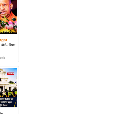
gar :
बोले- विपक्ष
Desk
te