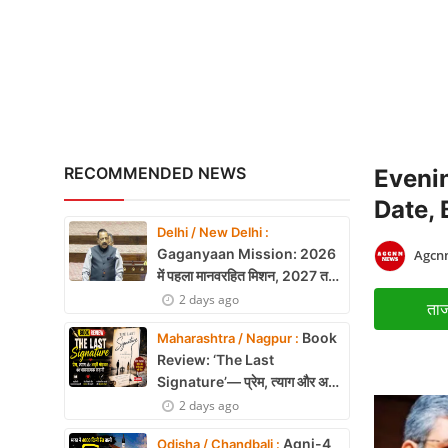
X Education
Article
Religion
Interview
RECOMMENDED NEWS
Eveni
Business
Date, 
Delhi / New Delhi :
Relationship
Gaganyaan Mission: 2026
Agcnn
में पहला मानवरहित मिशन, 2027 तक
Education
अंतरिक्ष में जाएगा पहला भारतीय दल
2 days ago
ताज
Defence & Security
Book
Maharashtra / Nagpur :
Review: ‘The Last
Environment
Signature’— प्रेम, त्याग और अधूरी
मोहब्बत की भावनात्मक कहानी
2 days ago
Lifestyle
Agni-4
Odisha / Chandbali :