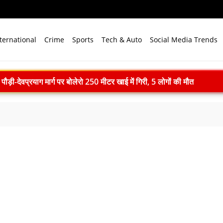
ternational
Crime
Sports
Tech & Auto
Social Media Trends
-देवप्रयाग मार्ग पर बोलेरो 250 मीटर खाई में गिरी, 5 लोगों की मौत
ll: दिल्ली में खुलेंगी प्राइवेट यूनिवर्सिटी, सरकार लाएगी नया कानून
एम मोदी ने बुनकरों को किया नमन, आत्मनिर्भर भारत का बताया मजबूत आधार
ाद खत्म: 61 श्रमिकों को 26.81 करोड़ रुपये का पैकेज, समझौते पर मुहर
 भारत बनेगा स्वच्छ ऊर्जा तकनीकों का वैश्विक विनिर्माण केंद्र
े विजन में प्रादेशिक सेना की अहम भूमिका, 10 करोड़ पौधे लगाने का रिकॉर्ड
में पहला मानवरहित मिशन, 2027 तक अंतरिक्ष में जाएगा पहला भारतीय दल
कार-छात्रों की वार्ता खत्म, मांगों पर नहीं बनी सहमति
M मोदी का संदेश, ‘जो सीखेगा वही जीतेगा’
ुदर्शन चोट के कारण टेस्ट सीरीज से बाहर
ा सपा पर हमला, बोले- विपक्ष ने विकास और अनुपूरक बजट पर रोकी चर्चा