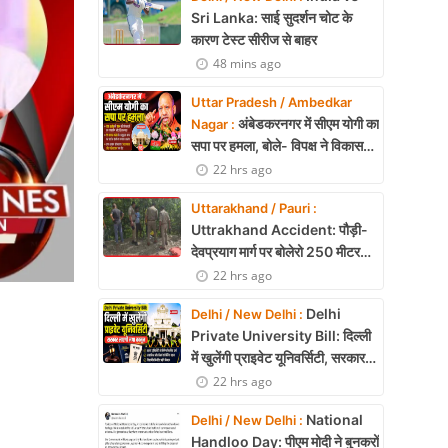
Sri Lanka: साई सुदर्शन चोट के
कारण टेस्ट सीरीज से बाहर
48 mins ago
Uttar Pradesh / Ambedkar
अंबेडकरनगर में सीएम योगी का
Nagar :
सपा पर हमला, बोले- विपक्ष ने विकास
और अनुपूरक बजट पर रोकी चर्चा
22 hrs ago
Uttarakhand / Pauri :
Uttrakhand Accident: पौड़ी-
देवप्रयाग मार्ग पर बोलेरो 250 मीटर
खाई में गिरी, 5 लोगों की मौत
22 hrs ago
Delhi
Delhi / New Delhi :
Private University Bill: दिल्ली
में खुलेंगी प्राइवेट यूनिवर्सिटी, सरकार
लाएगी नया कानून
22 hrs ago
National
Delhi / New Delhi :
Handloo Day: पीएम मोदी ने बुनकरों