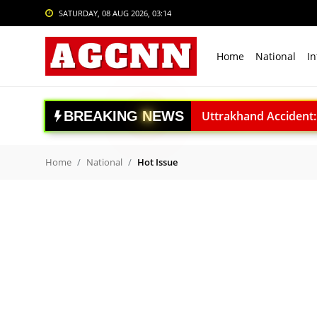
SATURDAY, 08 AUG 2026, 03:14
Login
Register
Home
National
In
Home
National
Uttrakhand Accident: पौड़ी
B
R
E
A
K
I
N
G
N
E
W
S
Delhi Private University Bi
International
National Handloo Day: पी
Crime
ACC बरगढ़ सीमेंट वर्क्स विव
Home
National
Hot Issue
ऊर्जा सुरक्षा पर कुमारस्वामी:
Sports
राजनाथ सिंह: विकसित भारत क
Tech & Auto
Gaganyaan Mission: 2026 
Social Media Trends
Ranchi Student Protest: सर
IIT Delhi Convocation: P
Entertainment
India vs Sri Lanka: साई स
Women
अंबेडकरनगर में सीएम योगी क