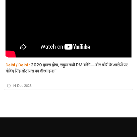
2029 हमारा होगा, राहुल गांधी PM बनेंगे— वोट चोरी के आरोपों पर
Delhi / Delhi :
गोविंद सिंह डोटासरा का तीखा हमला
14-Dec-2025