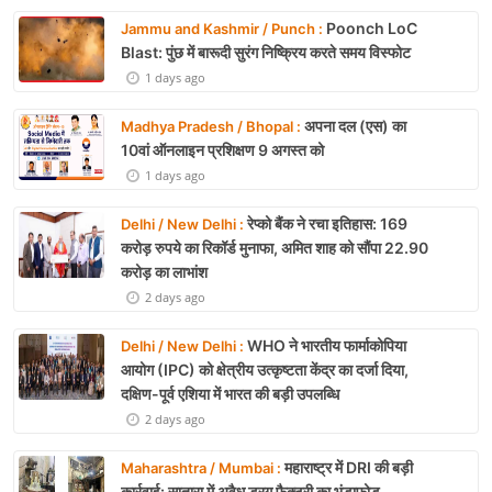
Poonch LoC
Jammu and Kashmir / Punch :
Blast: पुंछ में बारूदी सुरंग निष्क्रिय करते समय विस्फोट
1 days ago
अपना दल (एस) का
Madhya Pradesh / Bhopal :
10वां ऑनलाइन प्रशिक्षण 9 अगस्त को
1 days ago
रेप्को बैंक ने रचा इतिहास: 169
Delhi / New Delhi :
करोड़ रुपये का रिकॉर्ड मुनाफा, अमित शाह को सौंपा 22.90
करोड़ का लाभांश
2 days ago
WHO ने भारतीय फार्माकोपिया
Delhi / New Delhi :
आयोग (IPC) को क्षेत्रीय उत्कृष्टता केंद्र का दर्जा दिया,
दक्षिण-पूर्व एशिया में भारत की बड़ी उपलब्धि
2 days ago
महाराष्ट्र में DRI की बड़ी
Maharashtra / Mumbai :
कार्रवाई: सातारा में अवैध ड्रग फैक्ट्री का भंडाफोड़,