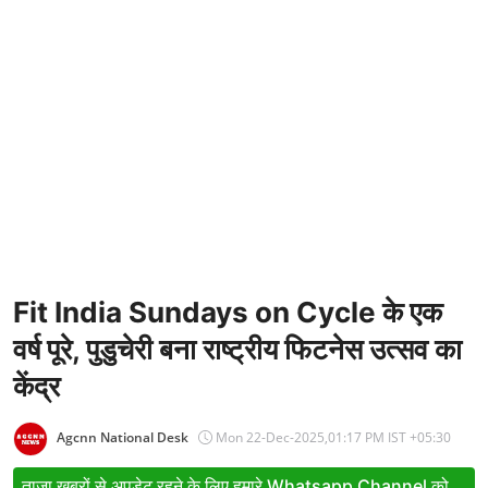
Entertainment
Women
X Education
Article
Religion
Interview
Business
Fit India Sundays on Cycle के एक
वर्ष पूरे, पुडुचेरी बना राष्ट्रीय फिटनेस उत्सव का
Relationship
केंद्र
Education
Defence & Security
Agcnn National Desk
Mon 22-Dec-2025,01:17 PM IST +05:30
Environment
ताजा खबरों से अपडेट रहने के लिए हमारे Whatsapp Channel को