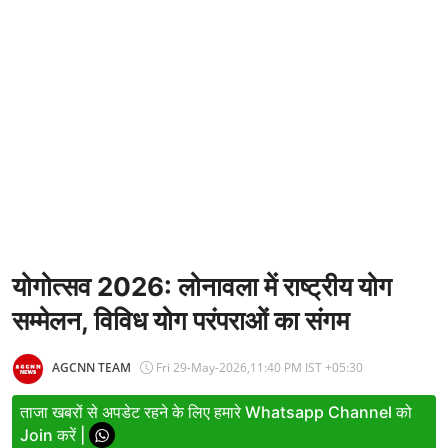
Entertainment
Women
X Education
Article
Religion
Interview
Business
योगोत्सव 2026: लोनावला में राष्ट्रीय योग
सम्मेलन, विविध योग परंपराओं का संगम
Relationship
Education
AGCNN TEAM
Fri 29-May-2026,11:40 PM IST +05:30
Defence & Security
ताजा खबरों से अपडेट रहने के लिए हमारे Whatsapp Channel को
Join करें |
Environment