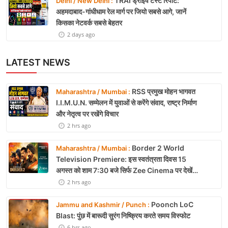
TRAI ड्राइव टेस्ट रिपोर्ट:
Delhi / New Delhi :
अहमदाबाद-गांधीधाम रेल मार्ग पर जियो सबसे आगे, जानें
किसका नेटवर्क सबसे बेहतर
2 days ago
LATEST NEWS
RSS प्रमुख मोहन भागवत
Maharashtra / Mumbai :
I.I.M.U.N. सम्मेलन में युवाओं से करेंगे संवाद, राष्ट्र निर्माण
और नेतृत्व पर रखेंगे विचार
2 hrs ago
Border 2 World
Maharashtra / Mumbai :
Television Premiere: इस स्वतंत्रता दिवस 15
अगस्त को शाम 7:30 बजे सिर्फ Zee Cinema पर देखें
बॉर्डर 2
2 hrs ago
Poonch LoC
Jammu and Kashmir / Punch :
Blast: पुंछ में बारूदी सुरंग निष्क्रिय करते समय विस्फोट
6 hrs ago