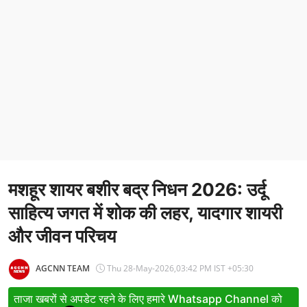
Entertainment
Women
X Education
Article
Religion
Interview
मशहूर शायर बशीर बद्र निधन 2026: उर्दू
Business
साहित्य जगत में शोक की लहर, यादगार शायरी
Relationship
और जीवन परिचय
Education
AGCNN TEAM
Thu 28-May-2026,03:42 PM IST +05:30
Defence & Security
ताजा खबरों से अपडेट रहने के लिए हमारे Whatsapp Channel को
Environment