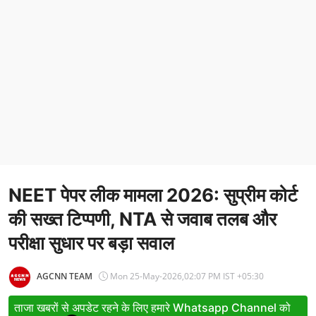
Entertainment
Women
X Education
Article
Religion
Interview
NEET पेपर लीक मामला 2026: सुप्रीम कोर्ट
Business
की सख्त टिप्पणी, NTA से जवाब तलब और
Relationship
परीक्षा सुधार पर बड़ा सवाल
Education
AGCNN TEAM
Mon 25-May-2026,02:07 PM IST +05:30
Defence & Security
ताजा खबरों से अपडेट रहने के लिए हमारे Whatsapp Channel को
Environment