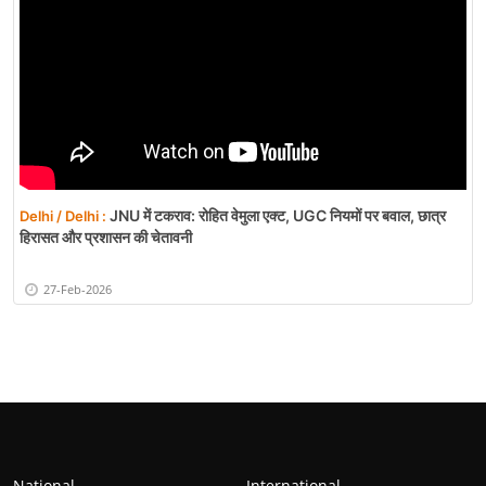
JNU में टकराव: रोहित वेमुला एक्ट, UGC नियमों पर बवाल, छात्र
Delhi / Delhi :
हिरासत और प्रशासन की चेतावनी
27-Feb-2026
National
International